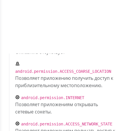
двузначных чисел в разделе: Задачи -
Пропорции
Скрыть разрешения (6)
com.google.android.gms.permission.AD_ID
Описание отсутствует
android.permission.ACCESS_COARSE_LOCATION
Позволяет приложению получить доступ к
приблизительному местоположению.
android.permission.INTERNET
Позволяет приложениям открывать
сетевые сокеты.
android.permission.ACCESS_NETWORK_STATE
Позволяет приложениям получать доступ к