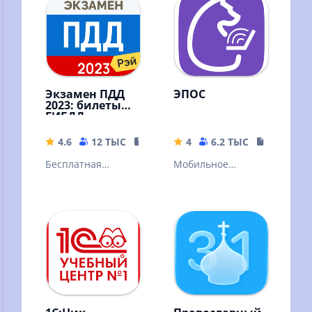
Экзамен ПДД
ЭПОС
2023: билеты
ГИБДД
4.6
12 ТЫС
42.85 MB
4
6.2 ТЫС
31.87 MB
Бесплатная
Мобильное
подготовка к
приложение
экзамену по
«ЭПОС»
официальным
билетам ГИБДД
ПДД 2022, 2023