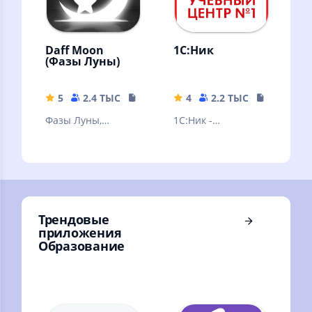
Daff Moon
1С:Ник
(Фазы Луны)
5
2.4 ТЫС
13.96 MB
4
2.2 ТЫС
49.31 MB
Фазы Луны,
1С:Ник -
положение
мобильное
небесных тел и
приложение от
звезд, затмения
Учебного Центра
Луны и Солнца
№1 Фирмы "1С"
Трендовые
приложения
Образование