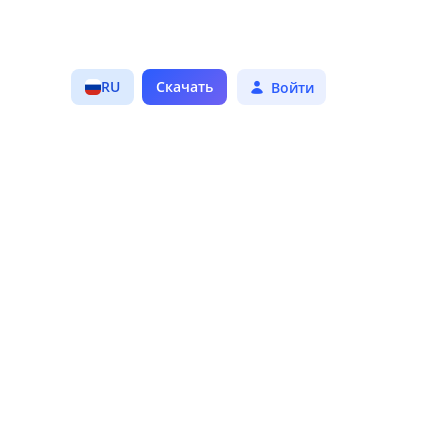
ведения приложения
ЛАТНЫЕ
RU
Скачать
Войти
Есть
ЕРВИСЫ
Нет
ЕКЛАМА
Мир 2222
АЗРАБОТЧИК
ЯЗЬ С
Написать разработчику
АЗРАБОТЧИКОМ
Сайт приложения
ЕБСАЙТ
Для 16+
ГРАНИЧЕНИЕ
ОЛИТИКА КОНФИДЕНЦИАЛЬНОСТИ
оследнее обновление
1.0
ЕРСИЯ
26 ноября 2025
БНОВЛЕНИЕ
АМЕТКИ ОБ ОБНОВЛЕНИИ
елиз приложения