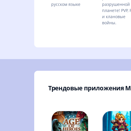
русском языке
разрушенной
планете! PVP, 
и клановые
войны.
Трендовые приложения 