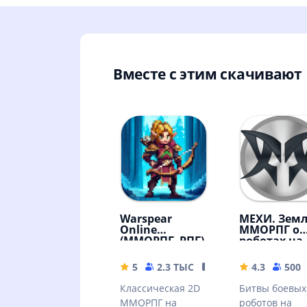
Вместе с этим скачивают
Warspear
МЕХИ. Земл
Online
ММОРПГ о
(ММОРПГ, РПГ)
роботах на
разрушенн
планете.
5
2.3 ТЫС
298.49 MB
4.3
500
Классическая 2D
Битвы боевых
ММОРПГ на
роботов на