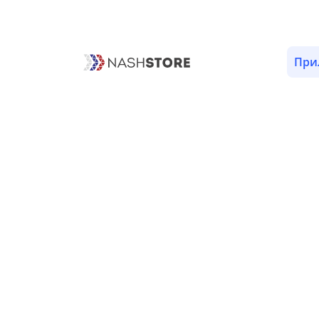
ОПИСАНИЕ
ВЕРСИИ (1)
РАЗРЕШЕНИЯ (5)
При
Версии «Зона отчуждения»
ВЕРСИЯ 1.0 - 26 НОЯБРЯ 2025
релиз приложения
Скрыть разрешения (5)
android.permission.ACTION_MANAGE
Описание отсутствует
android.permission.INTERNET
Позволяет приложениям открывать сет