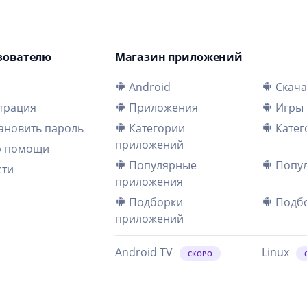
зователю
Магазин приложений
и
Android
Скача
трация
Приложения
Игры
ановить пароль
Категории
Катег
приложений
р помощи
Популярные
Попул
сти
приложения
Подборки
Подбо
приложений
Android TV
Linux
СКОРО