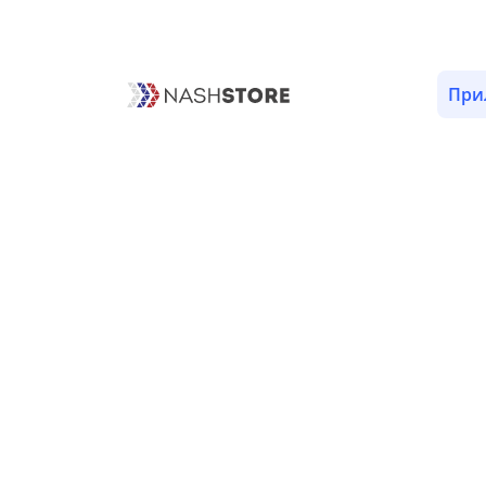
ОПИСАНИЕ
ОТЗЫВЫ
ВЕРСИИ (1)
РАЗРЕШЕНИ
При
Отзывы приложения
«School Girl Life!»
Пока нет отзывов.