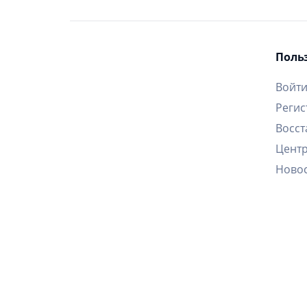
Поль
Войт
Регис
Восст
Цент
Ново