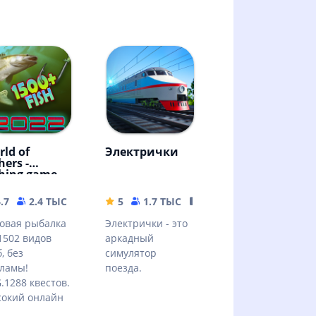
rld of
Электрички
hers -
shing game
.7
2.4 ТЫС
114.61 MB
5
1.7 ТЫС
344.75 MB
овая рыбалка
Электрички - это
1502 видов
аркадный
, без
симулятор
ламы!
поезда.
.1288 квестов.
окий онлайн