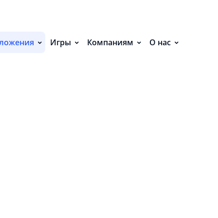
С
Я (9)
П
ложения
Игры
Компаниям
О нас
С
Р
Сортировать:
Р
СВ
Р
О
П
П
В
О
З
П
ве
у