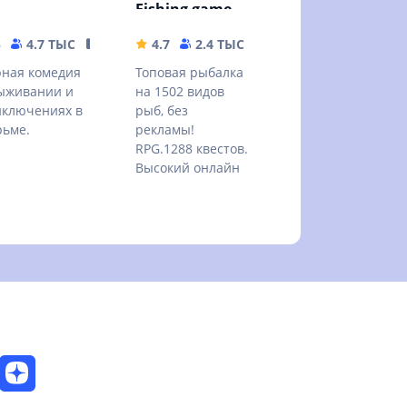
Fishing game
5
4.7 ТЫС
122.8 MB
4.7
2.4 ТЫС
114.61 MB
ная комедия
Топовая рыбалка
ыживании и
на 1502 видов
ключениях в
рыб, без
ьме.
рекламы!
RPG.1288 квестов.
Высокий онлайн