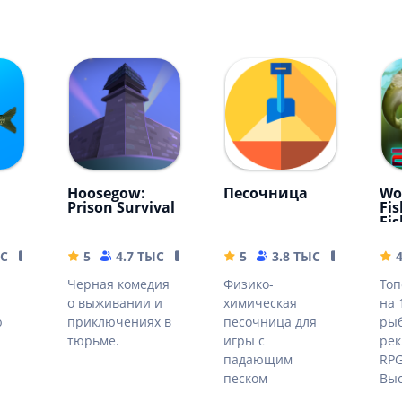
Hoosegow:
Песочница
Wo
Prison Survival
Fis
Fi
вли
ЫС
15.46 MB
5
4.7 ТЫС
122.8 MB
5
3.8 ТЫС
3.11 MB
4
Черная комедия
Физико-
Топ
о выживании и
химическая
на 
ю
приключениях в
песочница для
рыб
тюрьме.
игры с
рек
падающим
RPG
песком
Выс