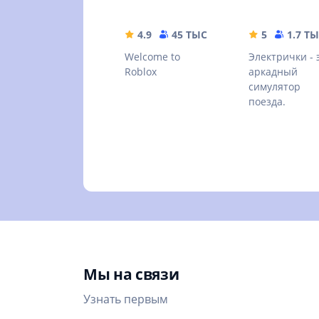
4.9
45 ТЫС
155.66 MB
5
1.7 Т
Welcome to
Электрички - 
Roblox
аркадный
симулятор
поезда.
Мы на связи
Узнать первым