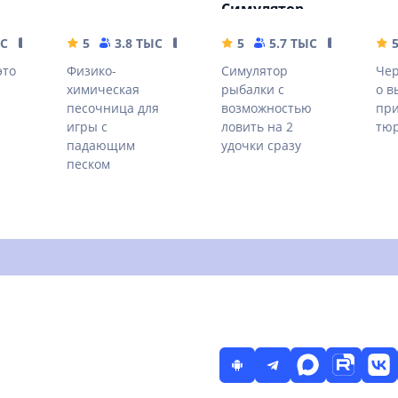
Симулятор
рыбной ловли
ЫС
344.75 MB
5
3.8 ТЫС
3.11 MB
5
5.7 ТЫС
15.46 MB
это
Физико-
Симулятор
Чер
химическая
рыбалки с
о в
песочница для
возможностью
при
игры с
ловить на 2
тюр
падающим
удочки сразу
песком