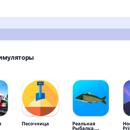
Симуляторы
и
Песочница
Реальная
Ho
Рыбалка.
Pri