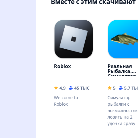
Вместе с этим скачивают
Roblox
Реальная
Рыбалка.
Симулятор
рыбной ло
4.9
45 ТЫС
155.66 MB
5
5.7 Т
Welcome to
Симулятор
Roblox
рыбалки с
возможность
ловить на 2
удочки сразу