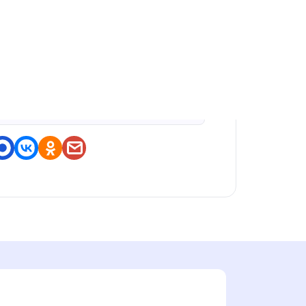
оделитесь приложением
https://nashstore.ru/a/com.VIv
oGamesStudios.SchoolGirlLife