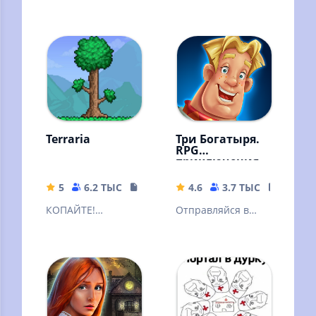
Terraria
Три Богатыря.
RPG
приключения
5
6.2 ТЫС
137.47 MB
4.6
3.7 ТЫС
268.48
КОПАЙТЕ!
Отправляйся в
СРАЖАЙТЕСЬ!
приключение и
ИССЛЕДУЙТЕ!
побеждай
СТРОЙТЕ!