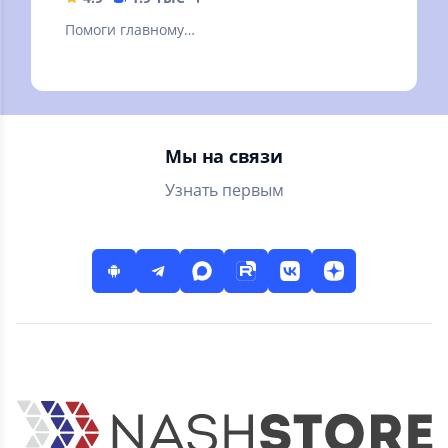
Помоги главному
герою понять, что
происходит и
пройди с ним все
квесты!
Мы на связи
Узнать первым