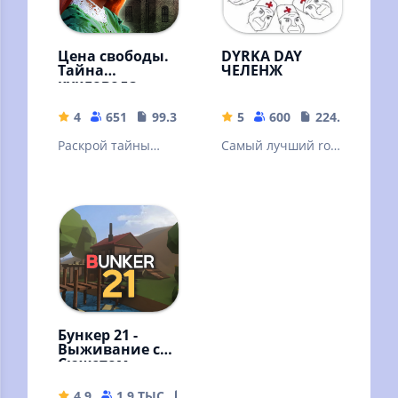
Цена свободы.
DYRKA DAY
Тайна
ЧЕЛЕНЖ
кукловода
4
651
99.3 MB
5
600
224.92 MB
Раскрой тайны
Самый лучший rofl
старинного
mod на игру Day r
особняка и его
survival
загадочных
обитателей!
Бункер 21 -
Выживание с
Сюжетом
4.9
1.9 ТЫС
211.44 MB