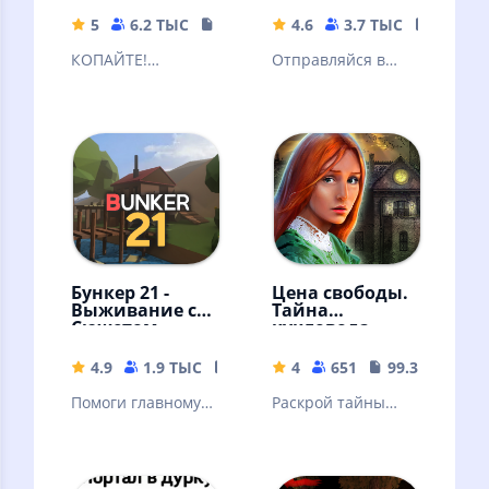
5
6.2 ТЫС
137.47 MB
4.6
3.7 ТЫС
268.48
КОПАЙТЕ!
Отправляйся в
СРАЖАЙТЕСЬ!
приключение и
ИССЛЕДУЙТЕ!
побеждай
СТРОЙТЕ!
Бункер 21 -
Цена свободы.
Выживание с
Тайна
Сюжетом
кукловода
4.9
1.9 ТЫС
211.44 MB
4
651
99.3 MB
Помоги главному
Раскрой тайны
герою понять, что
старинного
происходит и
особняка и его
пройди с ним все
загадочных