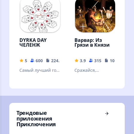
квесты!
обитателей!
DYRKA DAY
Варвар: Из
ЧЕЛЕНЖ
Грязи в Князи
5
600
224.92 MB
3.9
315
108.38 MB
Самый лучший rofl
Сражайся,
mod на игру Day r
исследуй, и
survival
пройди свою
историю в
огромном
средневековом
мире!
Трендовые
приложения
Приключения