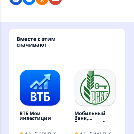
Вместе с этим
скачивают
ВТБ Мои
Мобильный
инвестиции
банк,
Россельхозбанк
4.3
259 ТЫС
222.39 MB
4.6
142 ТЫС
64.98 