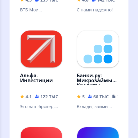
ВТБ Мои
С нами надежно!
Инвестиции —
ваш личный
помощник по
торговле на бирже
в смартфоне
Альфа-
Банки.ру:
Инвестиции
Микрозаймы,
Кредиты
4.1
122 ТЫС
146.91 MB
5
66 ТЫС
22.19 MB
Это ваш брокер,
Вклады, займы
где можно онлайн
онлайн, кредиты,
купить акции,
кредитные карты,
облигации, ЦФА,
ипотека. Курсы
фонды, валюту
валют