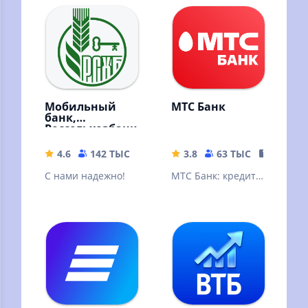
Мобильный
МТС Банк
банк,
Россельхозбанк
4.6
142 ТЫС
64.98 MB
3.8
63 ТЫС
151.83 
С нами надежно!
МТС Банк: кредит,
банковские услуги
и карты, вклады,
быстрые платежи,
переводы.