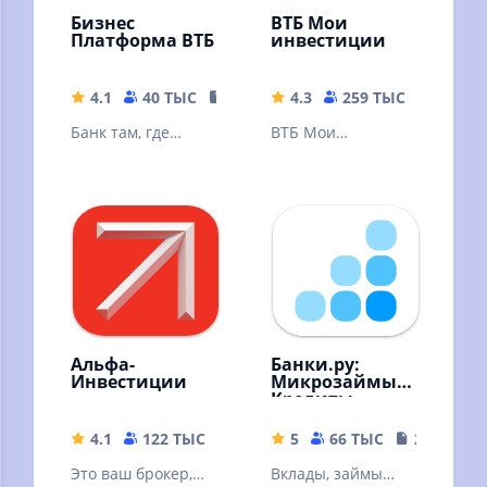
Бизнес
ВТБ Мои
Платформа ВТБ
инвестиции
4.1
40 ТЫС
334.92 MB
4.3
259 ТЫС
222.39
Банк там, где
ВТБ Мои
удобно вашему
Инвестиции —
делу
ваш личный
помощник по
торговле на бирже
в смартфоне
Альфа-
Банки.ру:
Инвестиции
Микрозаймы,
Кредиты
4.1
122 ТЫС
146.91 MB
5
66 ТЫС
22.19 MB
Это ваш брокер,
Вклады, займы