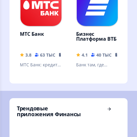
МТС Банк
Бизнес
Платформа ВТБ
3.8
63 ТЫС
151.83 MB
4.1
40 ТЫС
334.92 
МТС Банк: кредит,
Банк там, где
банковские услуги
удобно вашему
и карты, вклады,
делу
быстрые платежи,
переводы.
Трендовые
приложения Финансы