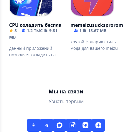
CPU охладить бесплатно без рекламы 2022 NO A
memeizusucksprorom flas
5
1.2 ТЫС
9.81
1
15.67 MB
MB
крутой фонарик стиль
данный приложений
мода для вашего meizu
позволяет охладить ваш
процессор (cooler) до
низких температур
Мы на связи
Узнать первым