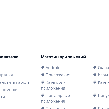
зователю
Магазин приложений
и
Android
Скача
трация
Приложения
Игры
ановить пароль
Категории
Катег
приложений
р помощи
Популярные
Попул
сти
приложения
Подборки
Подбо