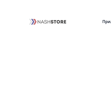
0
При
Приложений
Категории
Найде