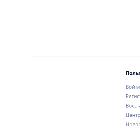
Мы на связи
Узнать первым
Поль
Войт
Регис
Восст
Цент
Ново