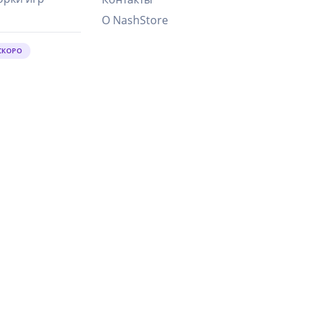
О NashStore
СКОРО