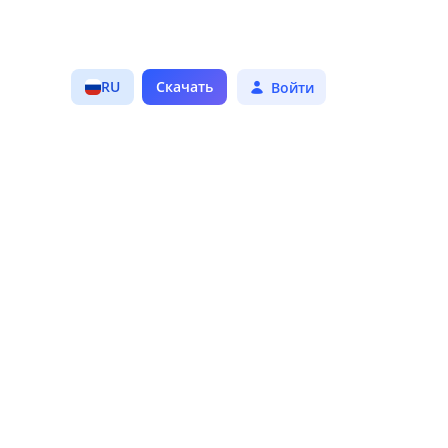
0.0
RU
Скачать
Войти
Средний рейтинг
Трендовые
зработчика.