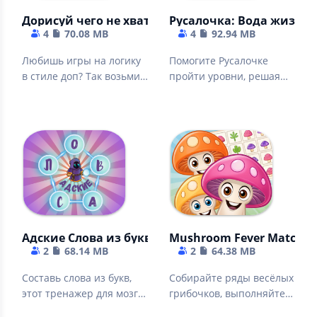
Дорисуй чего не хватает
Русалочка: Вода жизни
4
70.08 MB
4
92.94 MB
Любишь игры на логику
Помогите Русалочке
в стиле доп? Так возьми
пройти уровни, решая
карандаш и дорисуй чего
головоломки в водном
не хватает
мире
Адские Слова из букв
Mushroom Fever Match 3
2
68.14 MB
2
64.38 MB
Составь слова из букв,
Собирайте ряды весёлых
этот тренажер для мозга
грибочков, выполняйте
повысит твой словарный
задания, открывайте