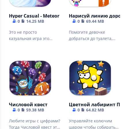
Hyper Casual - Meteor vs Saw
Нарисуй линию дороги в
0
14.25 MB
0
69.44 MB
Это не просто
Помогите девочке
казуальная игра это
добраться до туалета,
гипер казуальное
избегая препятствия и
безумие про супер пилу.
монстров.
Числовой квест
Цветной лабиринт Поис
0
59.38 MB
0
64.82 MB
Любите игры с цифрами?
Управляйте колючим
Тогда Числовой квест это
шаром чтобы собирать