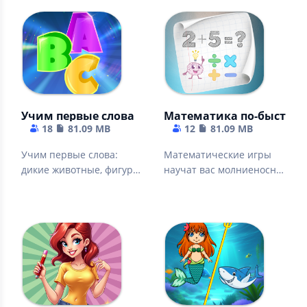
Учим первые слова
Математика по-быстро
18
81.09 MB
12
81.09 MB
Учим первые слова:
Математические игры
дикие животные, фигуры,
научат вас молниеносно
цифры, овощи,
умножать, делить,
профессии, фрукты.
вычитать