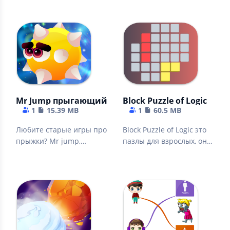
запас!
бонусы!
Mr Jump прыгающий мяч offline
Block Puzzle of Logic
1
15.39 MB
1
60.5 MB
Любите старые игры про
Block Puzzle of Logic это
прыжки? Mr jump,
пазлы для взрослых, они
отлично прыгает вверх,
подойдут для тренировка
иди и прыгай!
мозга