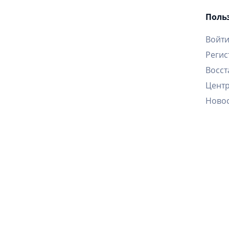
Поль
Войт
Регис
Восст
Цент
Ново