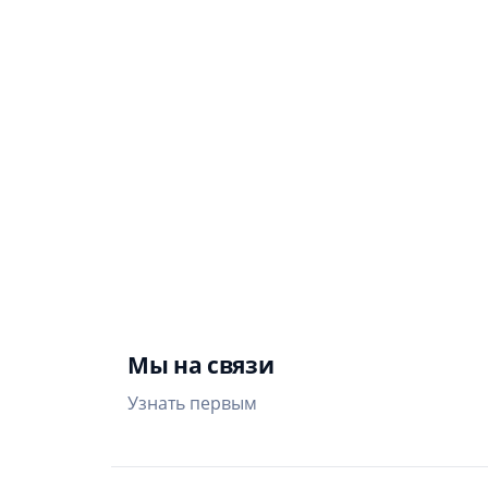
РДШ
22
Выбира
интере
Участв
вместе
Мы на связи
Узнать первым