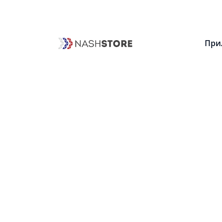
1
При
Приложений
Категории
Найде
Android приложения
Социальные (1)