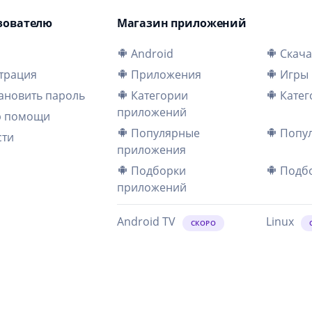
зователю
Магазин приложений
и
Android
Скача
трация
Приложения
Игры
ановить пароль
Категории
Катег
приложений
р помощи
Популярные
Попул
сти
приложения
Подборки
Подбо
приложений
Android TV
Linux
СКОРО