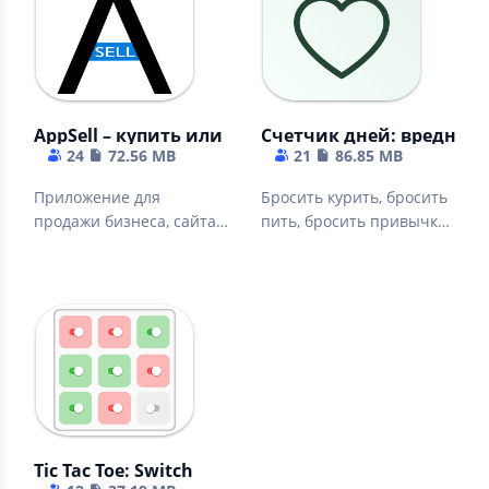
AppSell – купить или продать бизнес, сайт, проек
Счетчик дней: вредные
24
72.56 MB
21
86.85 MB
Приложение для
Бросить курить, бросить
продажи бизнеса, сайта,
пить, бросить привычки,
дизайна, мобильного
завести полезные
приложения, игр, прое
привычки.
Tic Tac Toe: Switch