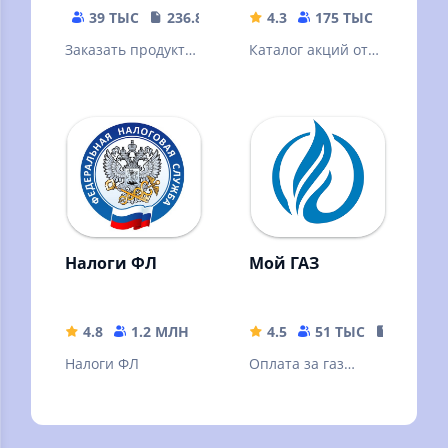
39 ТЫС
236.89 MB
4.3
175 ТЫС
167.45
Заказать продукты
Каталог акций от
и еду на дом от 30
Ленты, кешбэк за
минут. Скидка 20%
покупки. Всё
по промокоду
включено в карту
Первый
лояльности!
Налоги ФЛ
Мой ГАЗ
4.8
1.2 МЛН
115.78 MB
4.5
51 ТЫС
35.89 M
Налоги ФЛ
Оплата за газ
становится проще
и удобнее.