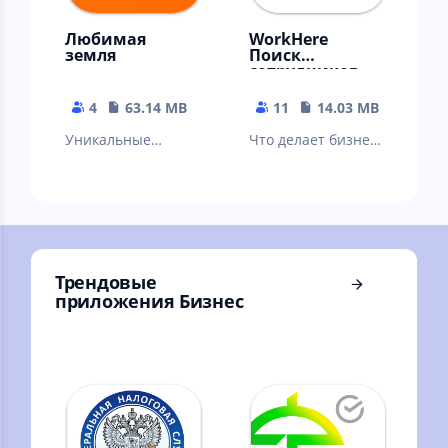
Любимая
WorkHere
земля
Поиск
сотрудников
4
63.14 MB
11
14.03 MB
Уникальные
Что делает бизнес
участки земли в
более мобильным?
Подмосковье:
Приложение
лучший выбор для
WorkHere для
Вашего будущего!
поиска персонала!
Трендовые
приложения Бизнес