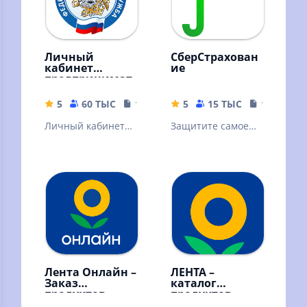
Личный
СберСтрахован
кабинет
ие
предпринимат
еля
5
60 ТЫС
113.8 MB
5
15 ТЫС
188.31 M
Личный кабинет
Защитите самое
предпринимателя
ценное
Лента Онлайн –
ЛЕНТА –
Заказ
каталог
продуктов
продуктов