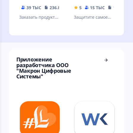
39 ТЫС
236.89 MB
5
15 ТЫС
188.31 M
Заказать продукты
Защитите самое
и еду на дом от 30
ценное
минут. Скидка 20%
по промокоду
Первый
Приложение
разработчика ООО
"Макрон Цифровые
Системы"