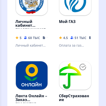
Личный
Мой ГАЗ
кабинет
предпринимат
еля
5
60 ТЫС
113.8 MB
4.5
51 ТЫС
35.89 M
Личный кабинет
Оплата за газ
предпринимателя
становится проще
и удобнее.
Лента Онлайн –
СберСтрахован
Заказ
ие
продуктов