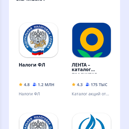
Налоги ФЛ
ЛЕНТА –
каталог
продуктов
4.8
1.2 МЛН
115.78 MB
4.3
175 ТЫС
167.45
Налоги ФЛ
Каталог акций от
Ленты, кешбэк за
покупки. Всё
включено в карту
лояльности!