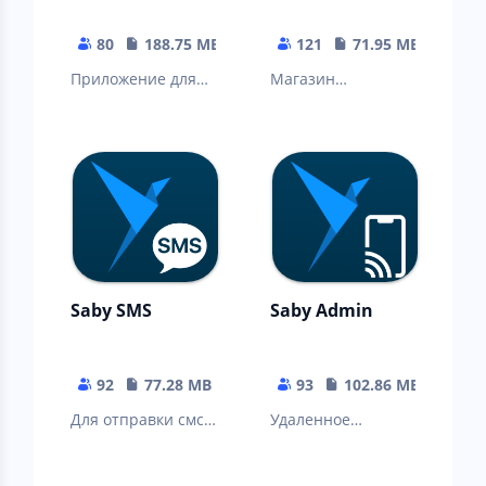
80
188.75 MB
121
71.95 MB
Приложение для
Магазин
поиска и анализа
приложений СБИС
контрагентов
(Saby)
Saby SMS
Saby Admin
92
77.28 MB
93
102.86 MB
Для отправки смс с
Удаленное
вашего номера
управление
телефона
устройствами