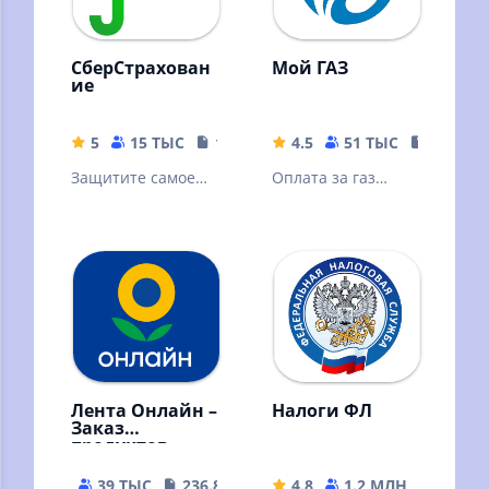
СберСтрахован
Мой ГАЗ
ие
5
15 ТЫС
188.31 MB
4.5
51 ТЫС
35.89 M
Защитите самое
Оплата за газ
ценное
становится проще
и удобнее.
Лента Онлайн –
Налоги ФЛ
Заказ
продуктов
39 ТЫС
236.89 MB
4.8
1.2 МЛН
115.78