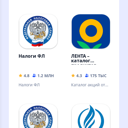
Налоги ФЛ
ЛЕНТА –
каталог
продуктов
4.8
1.2 МЛН
115.78 MB
4.3
175 ТЫС
167.45
Налоги ФЛ
Каталог акций от
Ленты, кешбэк за
покупки. Всё
включено в карту
лояльности!