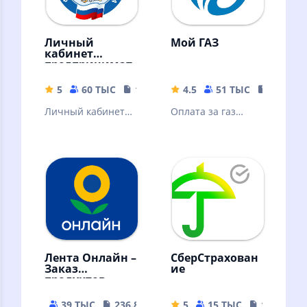
Личный
Мой ГАЗ
кабинет
предпринимат
еля
5
60 ТЫС
113.8 MB
4.5
51 ТЫС
35.89 M
Личный кабинет
Оплата за газ
предпринимателя
становится проще
и удобнее.
Лента Онлайн –
СберСтрахован
Заказ
ие
продуктов
39 ТЫС
236.89 MB
5
15 ТЫС
188.31 M