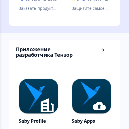
Заказать продукты
Защитите самое
и еду на дом от 30
ценное
минут. Скидка 20%
по промокоду
Первый
Приложение
разработчика Тензор
Saby Profile
Saby Apps