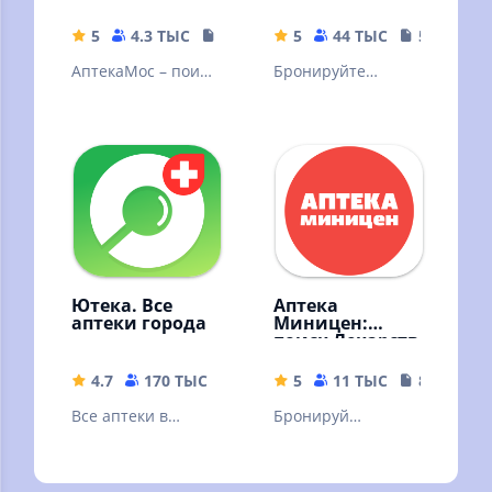
5
4.3 ТЫС
2.74 MB
5
44 ТЫС
55.52 MB
АптекаМос – поиск
Бронируйте
и покупка лекарств
лекарства по
в аптеках Москвы,
низкой цене и
Подмосковья и
забирайте их в
регионов.
любой аптеке сети
Столички!
Ютека. Все
Аптека
аптеки города
Миницен:
поиск Лекарств
4.7
170 ТЫС
86.12 MB
5
11 ТЫС
82.48 MB
Все аптеки в
Бронируй
одном
лекарства онлайн
приложении.
Сравнивайте цены