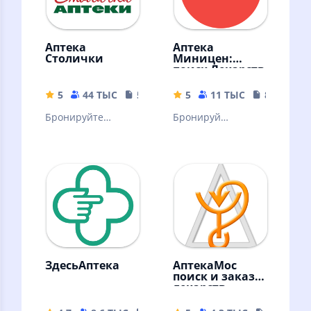
Аптека
Аптека
Столички
Миницен:
поиск Лекарств
5
44 ТЫС
55.52 MB
5
11 ТЫС
82.48 MB
Бронируйте
Бронируй
лекарства по
лекарства онлайн
низкой цене и
забирайте их в
любой аптеке сети
Столички!
ЗдесьАптека
АптекаМос
поиск и заказ
лекарств