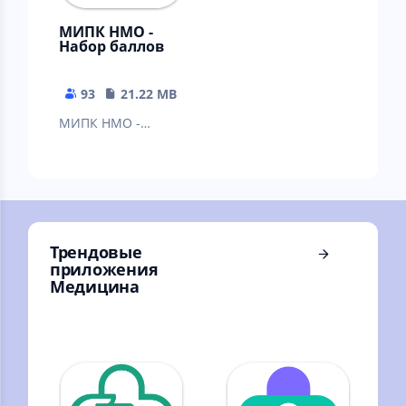
МИПК НМО -
Набор баллов
93
21.22 MB
МИПК НМО -
приложение для
медицинских и
фармацевтических
специалистов с
высшим и
Трендовые
приложения
Медицина