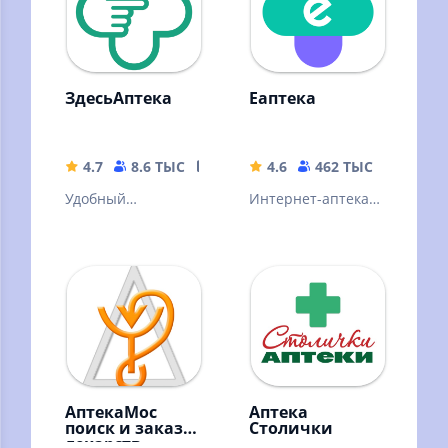
ЗдесьАптека
Еаптека
4.7
8.6 ТЫС
28.14 MB
4.6
462 ТЫС
70.7 M
Удобный
Интернет-аптека с
интернет-магазин
доставкой
медикаментов,
лекарств и
медицинских
витаминов на дом.
приборов, товаров
Скидка на первый
для красоты
заказ.
АптекаМос
Аптека
поиск и заказ
Столички
лекарств