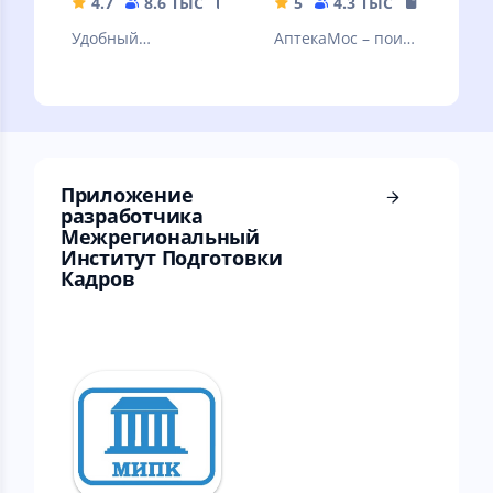
4.7
8.6 ТЫС
28.14 MB
5
4.3 ТЫС
2.74 MB
Удобный
АптекаМос – поиск
интернет-магазин
и покупка лекарств
медикаментов,
в аптеках Москвы,
медицинских
Подмосковья и
приборов, товаров
регионов.
для красоты
Приложение
разработчика
Межрегиональный
Институт Подготовки
Кадров