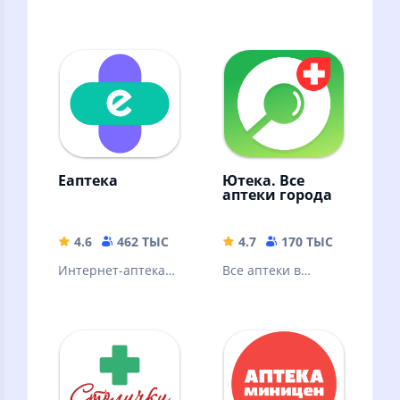
Еаптека
Ютека. Все
аптеки города
4.6
462 ТЫС
70.7 MB
4.7
170 ТЫС
86.12 
Интернет-аптека с
Все аптеки в
доставкой
одном
лекарств и
приложении.
витаминов на дом.
Сравнивайте цены
Скидка на первый
и заказывайте
заказ.
лекарства дешево