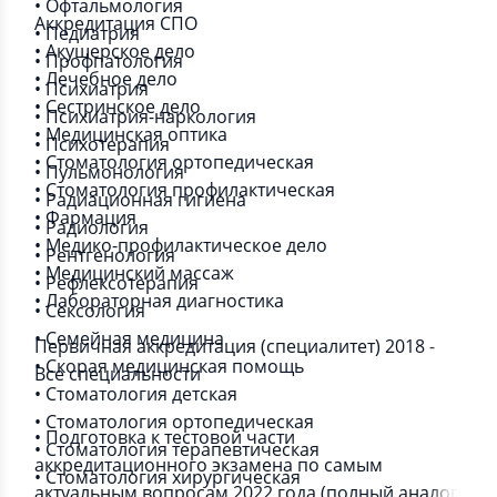
• Офтальмология
Аккредитация СПО
• Педиатрия
• Акушерское дело
• Профпатология
• Лечебное дело
• Психиатрия
• Сестринское дело
• Психиатрия-наркология
• Медицинская оптика
• Психотерапия
• Стоматология ортопедическая
• Пульмонология
• Стоматология профилактическая
• Радиационная гигиена
• Фармация
• Радиология
• Медико-профилактическое дело
• Рентгенология
• Медицинский массаж
• Рефлексотерапия
• Лабораторная диагностика
• Сексология
• Семейная медицина
Первичная аккредитация (специалитет) 2018 -
• Скорая медицинская помощь
Все специальности
• Стоматология детская
• Стоматология ортопедическая
• Подготовка к тестовой части
• Стоматология терапевтическая
аккредитационного экзамена по самым
• Стоматология хирургическая
актуальным вопросам 2022 года (полный аналог