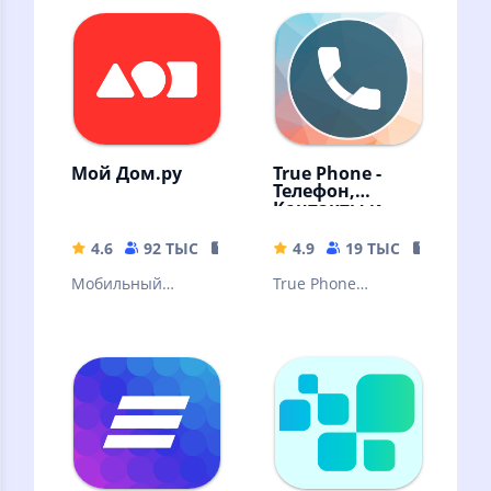
Мой Дом.ру
True Phone -
Телефон,
Контакты и
Запись звонков
4.6
92 ТЫС
201.89 MB
4.9
19 ТЫС
12.14 M
Мобильный
True Phone
личный кабинет
позволяет
для управления
полностью
услугами Дом.ру
заменить
стандартный
телефон и
менеджер
контактов