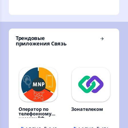
оператора и
приема звонков из
регион по РФ
учреждений ФСИН
номеру телефона.
РФ
MNP
Трендовые
приложения Связь
Оператор по
Зонателеком
телефонному
номеру РФ