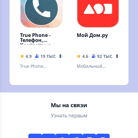
True Phone -
Мой Дом.ру
Телефон,
Контакты и
Запись звонков
4.9
19 ТЫС
12.14 MB
4.6
92 ТЫС
201.89 
True Phone
Мобильный
позволяет
личный кабинет
полностью
для управления
заменить
услугами Дом.ру
стандартный
телефон и
Мы на связи
менеджер
контактов
Узнать первым