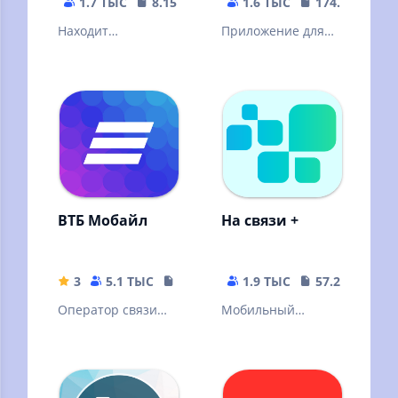
1.7 ТЫС
8.15 MB
1.6 ТЫС
174.51 MB
Находит
Приложение для
оператора и
приема звонков из
регион по РФ
учреждений ФСИН
номеру телефона.
РФ
MNP
ВТБ Мобайл
На связи +
3
5.1 ТЫС
6.07 MB
1.9 ТЫС
57.29 MB
Оператор связи
Мобильный
ВТБ Мобайл
кабинет На связи +