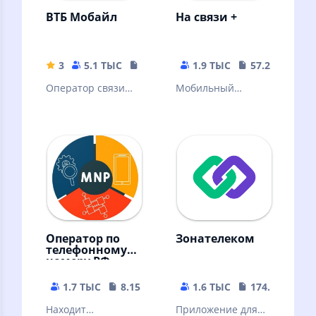
ВТБ Мобайл
На связи +
3
5.1 ТЫС
6.07 MB
1.9 ТЫС
57.29 MB
Оператор связи
Мобильный
ВТБ Мобайл
кабинет На связи +
Оператор по
Зонателеком
телефонному
номеру РФ
1.7 ТЫС
8.15 MB
1.6 ТЫС
174.51 MB
Находит
Приложение для