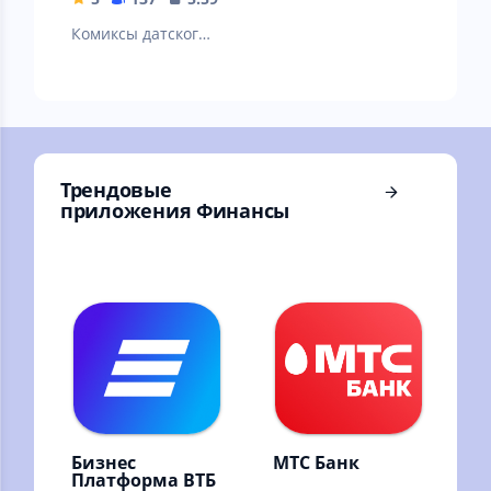
Комиксы датского
художника-
карикатуриста
Херлуфа
Бидструпа
Трендовые
приложения Финансы
Бизнес
МТС Банк
Платформа ВТБ