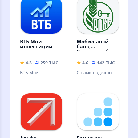
ВТБ Мои
Мобильный
инвестиции
банк,
Россельхозбанк
4.3
259 ТЫС
222.39 MB
4.6
142 ТЫС
64.98 
ВТБ Мои
С нами надежно!
Инвестиции —
ваш личный
помощник по
торговле на бирже
в смартфоне