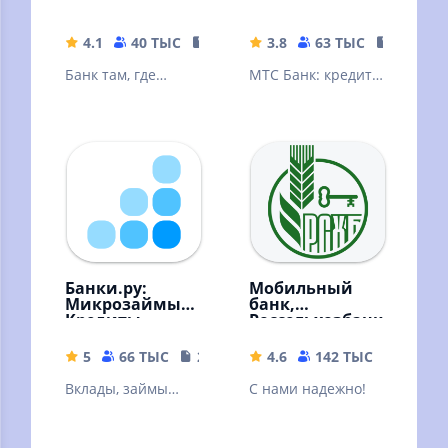
4.1
40 ТЫС
334.92 MB
3.8
63 ТЫС
151.83 
Банк там, где
МТС Банк: кредит,
удобно вашему
банковские услуги
делу
и карты, вклады,
быстрые платежи,
переводы.
Банки.ру:
Мобильный
Микрозаймы,
банк,
Кредиты
Россельхозбанк
5
66 ТЫС
22.19 MB
4.6
142 ТЫС
64.98 
Вклады, займы
С нами надежно!
онлайн, кредиты,
кредитные карты,