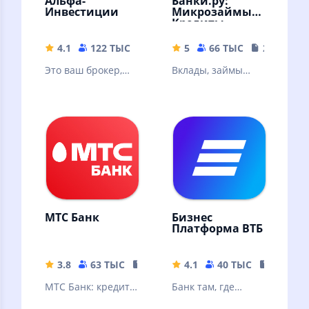
Альфа-
Банки.ру:
Инвестиции
Микрозаймы,
Кредиты
4.1
122 ТЫС
146.91 MB
5
66 ТЫС
22.19 MB
Это ваш брокер,
Вклады, займы
где можно онлайн
онлайн, кредиты,
купить акции,
кредитные карты,
облигации, ЦФА,
ипотека. Курсы
фонды, валюту
валют
МТС Банк
Бизнес
Платформа ВТБ
3.8
63 ТЫС
151.83 MB
4.1
40 ТЫС
334.92 
МТС Банк: кредит,
Банк там, где
банковские услуги
удобно вашему