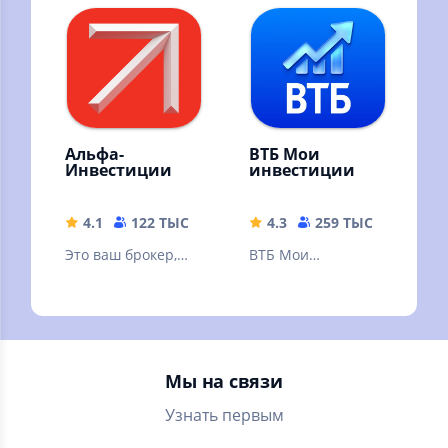
ипотека. Курсы
валют
Альфа-
ВТБ Мои
Инвестиции
инвестиции
4.1
122 ТЫС
146.91 MB
4.3
259 ТЫС
222.39
Это ваш брокер,
ВТБ Мои
где можно онлайн
Инвестиции —
купить акции,
ваш личный
облигации, ЦФА,
помощник по
фонды, валюту
торговле на бирже
в смартфоне
Мы на связи
Узнать первым