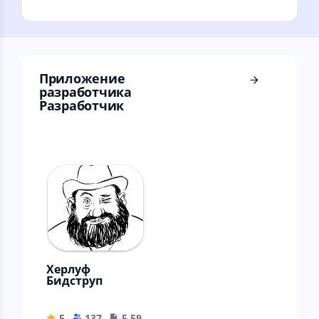
и карты, вклады,
делу
быстрые платежи,
переводы.
Приложение
разработчика
Разработчик
Херлуф
Бидструп
5
137
5.59 MB