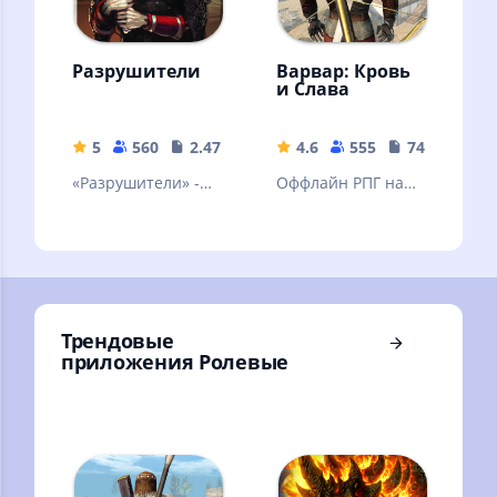
Разрушители
Варвар: Кровь
и Слава
5
560
2.47 MB
4.6
555
74.71 MB
«Разрушители» -
Оффлайн РПГ на
это эпическая
русском языке,
онлайн-игра в
Открытый мир,
жанре фэнтези-
Сражения,
стратегии.
Стрельба, Охота,
Торговля
Трендовые
приложения Ролевые