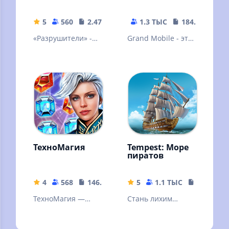
5
560
2.47 MB
1.3 ТЫС
184.63 MB
«Разрушители» -
Grand Mobile - это
это эпическая
игровые сервера
онлайн-игра в
КРМП РП с
жанре фэнтези-
уникальным
стратегии.
модом.
Подробнее...
ТехноМагия
Tempest: Море
пиратов
4
568
146.78 MB
5
1.1 ТЫС
378.9 MB
ТехноМагия —
Стань лихим
бесплатная игра
пиратом и борозди
для прирожденных
моря!