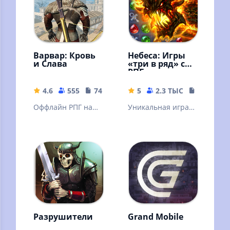
Варвар: Кровь
Небеса: Игры
и Слава
«три в ряд» с
РПГ
4.6
555
74.71 MB
5
2.3 ТЫС
148.99 M
Оффлайн РПГ на
Уникальная игра
русском языке,
головоломка с
Открытый мир,
элементами РПГ и
Сражения,
ПВП. Ролевая «3 в
Стрельба, Охота,
ряд» с сюжетом
Торговля
Разрушители
Grand Mobile