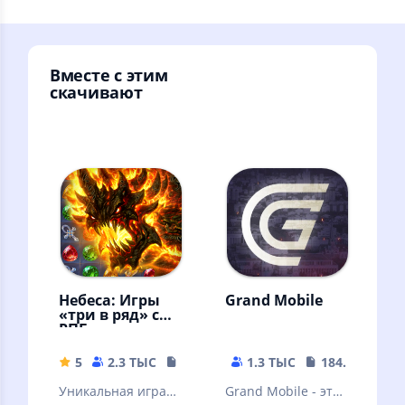
Вместе с этим
скачивают
Небеса: Игры
Grand Mobile
«три в ряд» с
РПГ
5
2.3 ТЫС
148.99 MB
1.3 ТЫС
184.63 MB
Уникальная игра
Grand Mobile - это