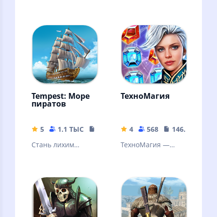
головоломка с
игровые сервера
элементами РПГ и
КРМП РП с
ПВП. Ролевая «3 в
уникальным
ряд» с сюжетом
модом.
Подробнее...
Tempest: Море
ТехноМагия
пиратов
5
1.1 ТЫС
378.9 MB
4
568
146.78 MB
Стань лихим
ТехноМагия —
пиратом и борозди
бесплатная игра
моря!
для прирожденных
героев