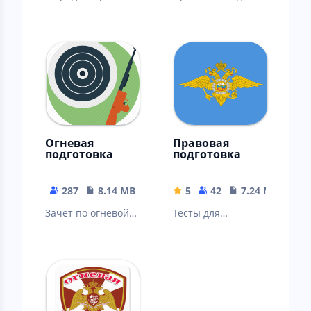
мобильное
любителей
приложение на
мотоциклов.
основе сайта
gorod-kimry.ru
Огневая
Правовая
подготовка
подготовка
287
8.14 MB
5
42
7.24 MB
Зачёт по огневой
Тесты для
подготовке МВД
стажеров и
РФ
сотрудников
полиции в рамках
"Правовой
подготовки".