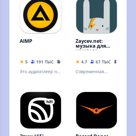
AIMP
Zaycev.net:
музыка для
каждого
5
191 ТЫС
19.34 MB
4.7
67 ТЫС
54.18 M
Это аудиоплеер на
Современная
основе плейлистов
российская музыка
для платформы
Android