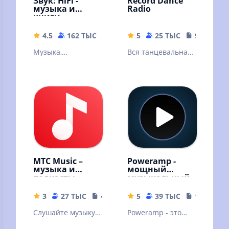
Звук: HiFi -
Record Dance
музыка и
Radio
книги
4.5
162 ТЫС
56.57 MB
5
25 ТЫС
9.39 MB
Музыка,
Вся танцевальная
аудиокниги,
музыка
подкасты без
интернета!
Скачивайте песни
и слушайте
оффлайн
МТС Music –
Poweramp -
музыка и
мощный
подкасты
музыкальный
плеер
3
27 ТЫС
41 MB
5
39 ТЫС
18.69 MB
Слушайте музыку и
Poweramp - это
подкасты
мощный