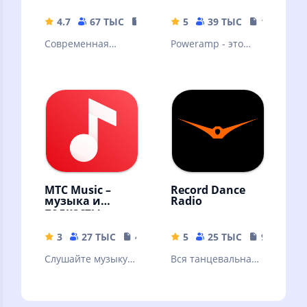
плеер
4.7
67 ТЫС
54.18 MB
5
39 ТЫС
18.69 MB
Современная
Poweramp - это
российская музыка
мощный
аудиоплеер для
Андроида.
Пробная версия
МТС Music –
Record Dance
музыка и
Radio
подкасты
3
27 ТЫС
41 MB
5
25 ТЫС
9.39 MB
Слушайте музыку и
Вся танцевальная
подкасты
музыка
бесплатно –
онлайн и без