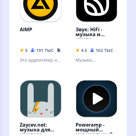
AIMP
Звук: HiFi -
музыка и
книги
5
191 ТЫС
19.34 MB
4.5
162 ТЫС
56.57 
Это аудиоплеер на
Музыка,
основе плейлистов
аудиокниги,
для платформы
подкасты без
Android
интернета!
Скачивайте песни
и слушайте
оффлайн
Zaycev.net:
Poweramp -
музыка для
мощный
каждого
музыкальный