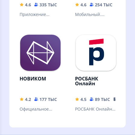
4.6
335 ТЫС
231.62 MB
4.6
254 ТЫС
193 M
Приложение
Мобильный.
«Халва –
Удобный. Сделан с
Совкомбанк» — это
любовью
банковский офис
на экране
смартфона!
НОВИКОМ
РОСБАНК
Онлайн
4.2
177 ТЫС
139.25 MB
4.5
89 ТЫС
115.62 
Официальное
РОСБАНК Онлайн –
приложение Банка
это новое
Новиком для
мобильное
платежей,
приложение