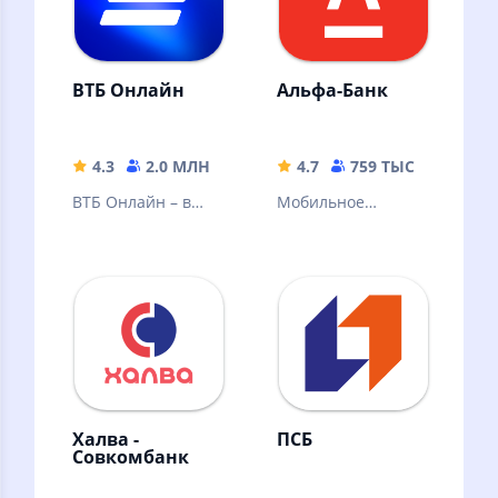
ВТБ Онлайн
Альфа-Банк
4.3
2.0 МЛН
185.53 MB
4.7
759 ТЫС
209.23
ВТБ Онлайн – в
Мобильное
лидерах среди
приложение
онлайн-банков по
Альфа-Банка
версии Markswebb
Халва -
ПСБ
Совкомбанк