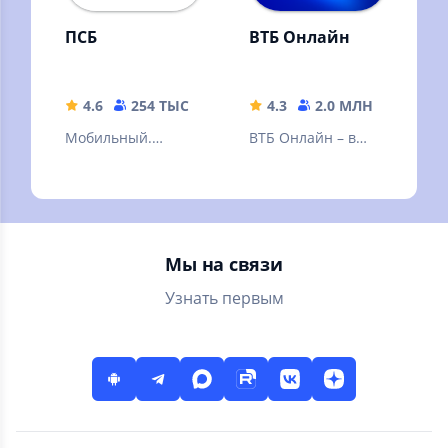
ПСБ
ВТБ Онлайн
4.6
254 ТЫС
193 MB
4.3
2.0 МЛН
185.53
Мобильный.
ВТБ Онлайн – в
Удобный. Сделан с
лидерах среди
любовью
онлайн-банков по
версии Markswebb
Мы на связи
Узнать первым