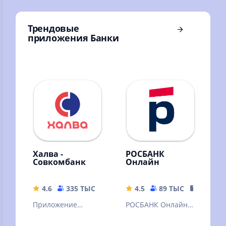
переводов и
Росбанка для
личных финансов
физических лиц.
Трендовые
приложения Банки
Халва -
РОСБАНК
Совкомбанк
Онлайн
4.6
335 ТЫС
231.62 MB
4.5
89 ТЫС
115.62 
Приложение
РОСБАНК Онлайн –
«Халва –
это новое