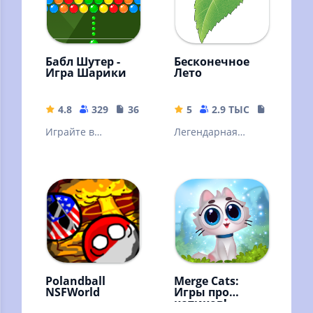
Бабл Шутер -
Бесконечное
Игра Шарики
Лето
4.8
329
36.6 MB
5
2.9 ТЫС
471 MB
Играйте в
Легендарная
классическую игру
визуальная
шарики.
новелла от
российских
разработчиков
Polandball
Merge Cats:
NSFWorld
Игры про
котиков!