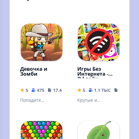
Девочка и
Игры Без
Зомби
Интернета -
Офлайн
5
475
17.41 MB
5
1.1 ТЫС
75.23 MB
Попадите
Крутые и
выстрелом в
Интересные Игры
несколько зомби
2022 в дорогу.
Викторина: Что
это? Популярные
новинки.