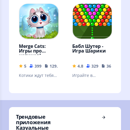
Викторина: Что
это? Популярные
новинки.
Merge Cats:
Бабл Шутер -
Игры про
Игра Шарики
котиков!
5
399
129.7 MB
4.8
329
36.6 MB
Котики ждут тебя!
Играйте в
Развивай и
классическую игру
процветай!
шарики.
Трендовые
приложения
Казуальные