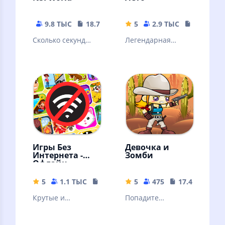
9.8 ТЫС
18.78 MB
5
2.9 ТЫС
471 MB
Сколько секунд
Легендарная
мира во всем мире
визуальная
вы можете
новелла от
защитить?
российских
Давайте атомную
разработчиков
бомбу!
Игры Без
Девочка и
Интернета -
Зомби
Офлайн
5
1.1 ТЫС
75.23 MB
5
475
17.41 MB
Крутые и
Попадите
Интересные Игры
выстрелом в
2022 в дорогу.
несколько зомби