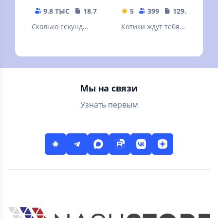
9.8 ТЫС
18.78 MB
5
399
129.7 MB
Сколько секунд
Котики ждут тебя!
мира во всем мире
Развивай и
вы можете
процветай!
защитить?
Давайте атомную
бомбу!
Мы на связи
Узнать первым