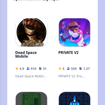
Dead Space
PRIVATE V2
Mobile
4.9
910
310.64 MB
5
559
1.27 GB
Dead Space Mobile
PRIVATE V2 Это
- космическая
один из самых
история,
лучших приватных
созданная
серверов Standoff
Electronic Arts
2!