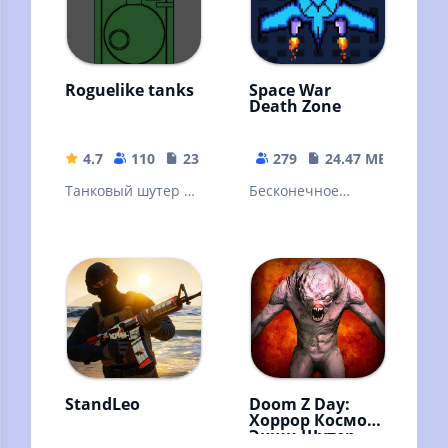
Roguelike tanks
Space War
Death Zone
4.7
110
23.49 MB
279
24.47 MB
Танковый шутер с
Бесконечное
видом сверху.
путешествие в
космическом
пространстве
StandLeo
Doom Z Day:
Хоррор Космо
Экшн Шутер