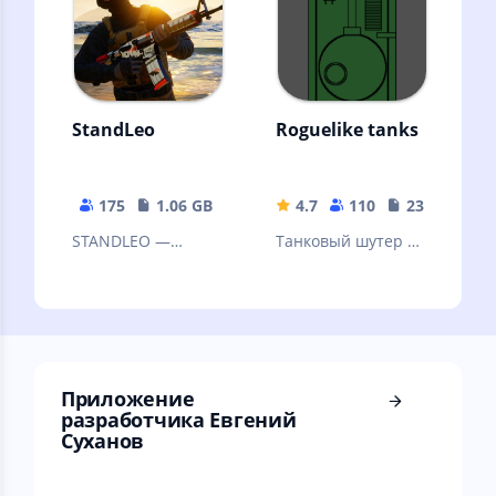
StandLeo
Roguelike tanks
175
1.06 GB
4.7
110
23.49 MB
STANDLEO —
Танковый шутер с
Уникальный
видом сверху.
приватный сервер
популярного
шутера Standoff 2,
разработан
Приложение
разработчика Евгений
Суханов