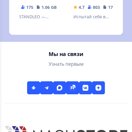
175
1.06 GB
4.7
803
170.7 MB
STANDLEO —
Испытай себя в
Уникальный
потрясающе
приватный сервер
крутой игре
популярного
стрелялке от 1
шутера Standoff 2,
лица даже без
разработан
интернета!
Мы на связи
Узнать первым