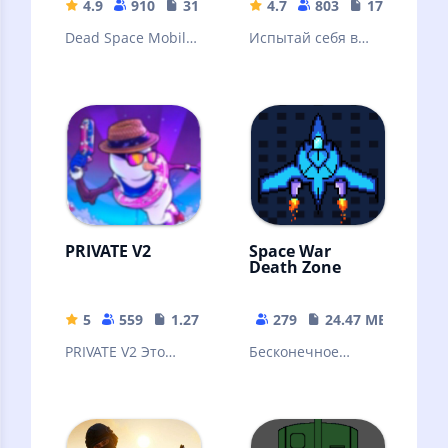
4.9
910
310.64 MB
4.7
803
170.7 MB
Dead Space Mobile
Испытай себя в
- космическая
потрясающе
история,
крутой игре
созданная
стрелялке от 1
Electronic Arts
лица даже без
интернета!
PRIVATE V2
Space War
Death Zone
5
559
1.27 GB
279
24.47 MB
PRIVATE V2 Это
Бесконечное
один из самых
путешествие в
лучших приватных
космическом
серверов Standoff
пространстве
2!