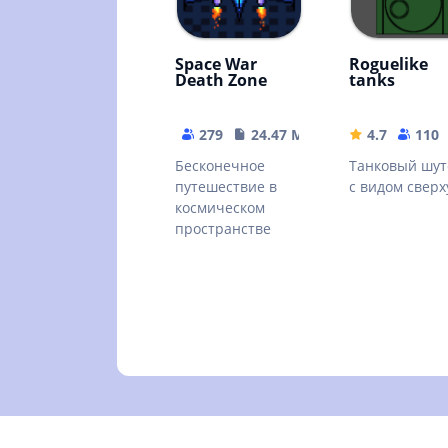
Space War
Roguelike
Death Zone
tanks
279
24.47 MB
4.7
110
Бесконечное
Танковый шут
путешествие в
с видом сверх
космическом
пространстве