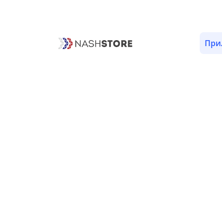
ОПИСАНИЕ
ВЕРСИИ (1)
РАЗРЕШЕНИЯ (5)
При
События «Alien Invasion»
Пока