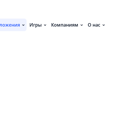
С
П
ложения
Игры
Компаниям
О нас
С
Р
Р
СВ
Р
О
 нет событий.
П
П
В
О
З
Н