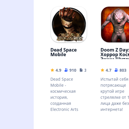
Dead Space
Doom Z Day
Mobile
Хоррор Кос
Экшн Шуте
4.9
910
310.64 MB
4.7
803
Dead Space
Испытай себя
Mobile -
потрясающе
космическая
крутой игре
история,
стрелялке от 
созданная
лица даже без
Electronic Arts
интернета!