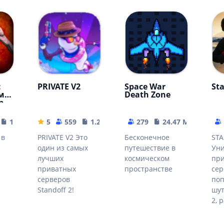
:
PRIVATE V2
Space War
St
мо
Death Zone
р
170.7 MB
5
559
1.27 GB
279
24.47 MB
 в
PRIVATE V2 Это
Бесконечное
ST
один из самых
путешествие в
Ун
лучших
космическом
пр
1
приватных
пространстве
сер
серверов
поп
Standoff 2!
шут
2, 