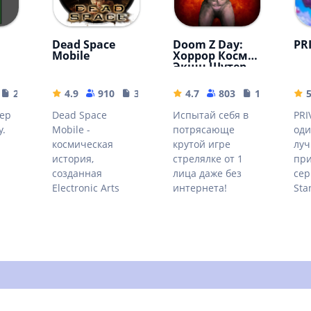
Dead Space
Doom Z Day:
PR
Mobile
Хоррор Космо
Экшн Шутер
23.49 MB
4.9
910
310.64 MB
4.7
803
170.7 MB
ер
Dead Space
Испытай себя в
PRI
у.
Mobile -
потрясающе
оди
космическая
крутой игре
лу
история,
стрелялке от 1
пр
созданная
лица даже без
сер
Electronic Arts
интернета!
Sta