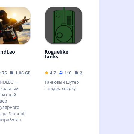
andLeo
Roguelike
tanks
175
1.06 GB
4.7
110
23.49 MB
ANDLEO —
Танковый шутер
икальный
с видом сверху.
иватный
вер
улярного
ера Standoff
разработан