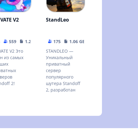
IVATE V2
StandLeo
5
559
1.27 GB
175
1.06 GB
VATE V2 Это
STANDLEO —
н из самых
Уникальный
чших
приватный
иватных
сервер
веров
популярного
ndoff 2!
шутера Standoff
2, разработан