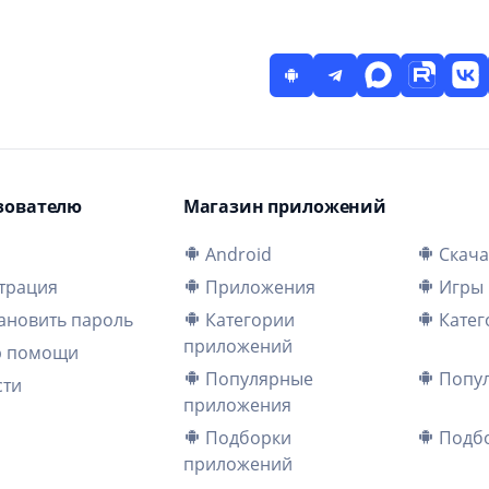
зователю
Магазин приложений
и
Android
Скача
трация
Приложения
Игры
ановить пароль
Категории
Катег
приложений
р помощи
Популярные
Попул
сти
приложения
Подборки
Подбо
приложений