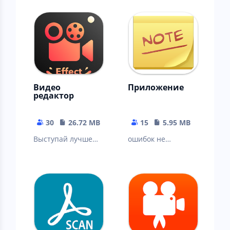
сканирования
мультимедиа,
подключение к
Интернету не
требует
Видео
Приложение
редактор
30
26.72 MB
15
5.95 MB
Выступай лучше
ошибок не
всех.
обнаружено