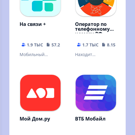
На связи +
Оператор по
телефонному
номеру РФ
1.9 ТЫС
57.29 MB
1.7 ТЫС
8.15 MB
Мобильный
Находит
кабинет На связи +
оператора и
регион по РФ
номеру телефона.
MNP
Мой Дом.ру
ВТБ Мобайл