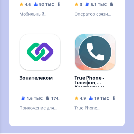
4.6
92 ТЫС
201.89 MB
3
5.1 ТЫС
6.07 MB
Мобильный
Оператор связи
личный кабинет
ВТБ Мобайл
для управления
услугами Дом.ру
Зонателеком
True Phone -
Телефон,
Контакты и
Запись звонков
1.6 ТЫС
174.51 MB
4.9
19 ТЫС
12.14 M
Приложение для
True Phone
приема звонков из
позволяет
учреждений ФСИН
полностью
РФ
заменить