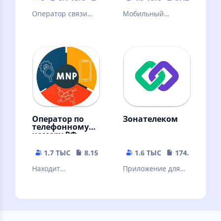
Оператор связи
Мобильный
ВТБ Мобайл
кабинет На связи +
Оператор по
Зонателеком
телефонному
номеру РФ
1.7 ТЫС
8.15 MB
1.6 ТЫС
174.51 MB
Находит
Приложение для
оператора и
приема звонков из
регион по РФ
учреждений ФСИН
номеру телефона.
РФ
MNP