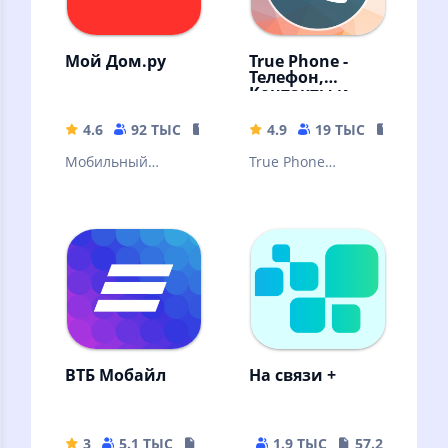
Мой Дом.ру
True Phone -
Телефон,
Контакты и
Запись звонков
4.6
92 ТЫС
201.89 MB
4.9
19 ТЫС
12.14 M
Мобильный
True Phone
личный кабинет
позволяет
для управления
полностью
услугами Дом.ру
заменить
стандартный
телефон и
менеджер
контактов
ВТБ Мобайл
На связи +
3
5.1 ТЫС
6.07 MB
1.9 ТЫС
57.29 MB