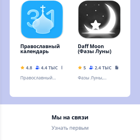
Учебного Центра
официальным
№1 Фирмы "1С"
билетам ГИБДД
ПДД 2022, 2023
Православный
Daff Moon
календарь
(Фазы Луны)
4.8
4.4 ТЫС
152.94 MB
5
2.4 ТЫС
13.96 MB
Православный
Фазы Луны,
календарь, Библия,
положение
молитвослов
небесных тел и
звезд, затмения
Луны и Солнца
Мы на связи
Узнать первым