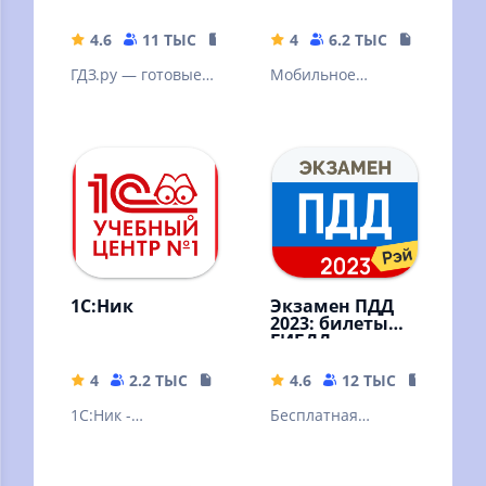
4.6
11 ТЫС
15.56 MB
4
6.2 ТЫС
31.87 MB
ГДЗ.ру — готовые
Мобильное
домашние задания
приложение
«ЭПОС»
1С:Ник
Экзамен ПДД
2023: билеты
ГИБДД
4
2.2 ТЫС
49.31 MB
4.6
12 ТЫС
42.85 M
1С:Ник -
Бесплатная
мобильное
подготовка к
приложение от
экзамену по