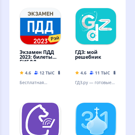
Экзамен ПДД
ГДЗ: мой
2023: билеты
решебник
ГИБДД
4.6
12 ТЫС
42.85 MB
4.6
11 ТЫС
15.56 M
Бесплатная
ГДЗ.ру — готовые
подготовка к
домашние задания
экзамену по
официальным
билетам ГИБДД
ПДД 2022, 2023