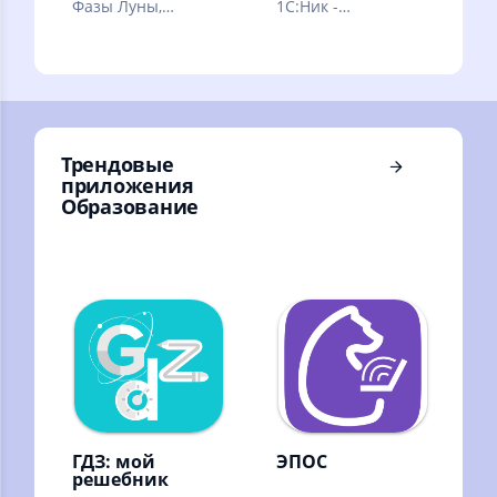
Фазы Луны,
1С:Ник -
положение
мобильное
небесных тел и
приложение от
звезд, затмения
Учебного Центра
Луны и Солнца
№1 Фирмы "1С"
Трендовые
приложения
Образование
ГДЗ: мой
ЭПОС
решебник