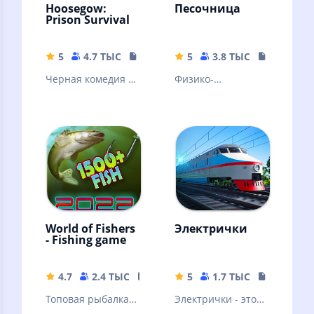
Hoosegow:
Песочница
Prison Survival
5
4.7 ТЫС
122.8 MB
5
3.8 ТЫС
3.11 MB
Черная комедия о
Физико-
выживании и
химическая
приключениях в
песочница для
тюрьме.
игры с падающим
песком
World of Fishers
Электрички
- Fishing game
4.7
2.4 ТЫС
114.61 MB
5
1.7 ТЫС
344.75 M
Топовая рыбалка
Электрички - это