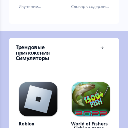
Изучение
Cловарь содержит
турецкого языка
более 100000 слов
английского языка.
Трендовые
приложения
Симуляторы
Roblox
World of Fishers