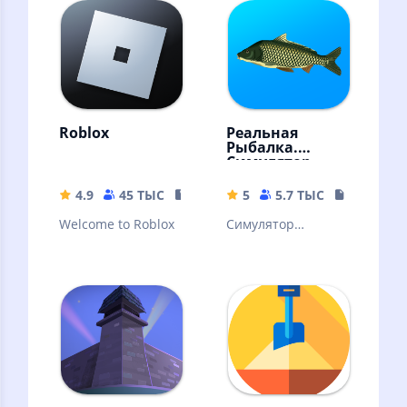
Roblox
Реальная
Рыбалка.
Симулятор
рыбной ловли
4.9
45 ТЫС
155.66 MB
5
5.7 ТЫС
15.46 MB
Welcome to Roblox
Симулятор
рыбалки с
возможностью
ловить на 2 удочки
сразу