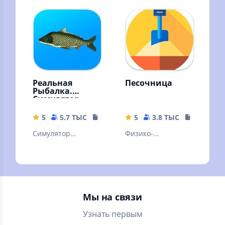
тюрьме.
Реальная
Песочница
Рыбалка.
Симулятор
рыбной ловли
5
5.7 ТЫС
15.46 MB
5
3.8 ТЫС
3.11 MB
Симулятор
Физико-
рыбалки с
химическая
возможностью
песочница для
ловить на 2 удочки
игры с падающим
сразу
песком
Мы на связи
Узнать первым