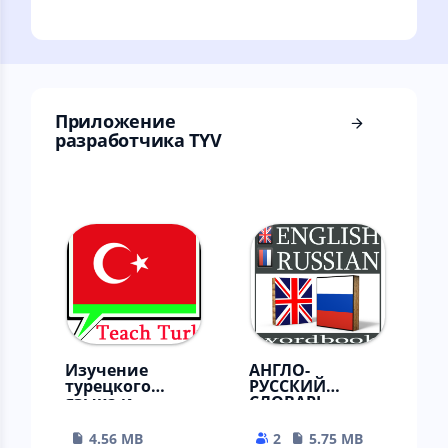
на 1502 видов рыб,
аркадный
без рекламы!
симулятор поезда.
RPG.1288 квестов.
Высокий онлайн
Приложение
разработчика TYV
Изучение
АНГЛО-
турецкого
РУССКИЙ
языка и
СЛОВАРЬ
игрушка
4.56 MB
2
5.75 MB