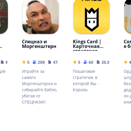
Спецназ и
Kings Card |
Со
Моргенштерн
Карточная
е 
стратегия
81.42 MB
5
208
47.31 MB
5
60
20.81 MB
для
Играйте за
Пошаговая
Орд
самого
стратегия, в
шту
Моргенштерна и
которой Вы -
без
собирайте бабло,
Король.
дед
убегая от
он 
СПЕЦНАЗА!!
или