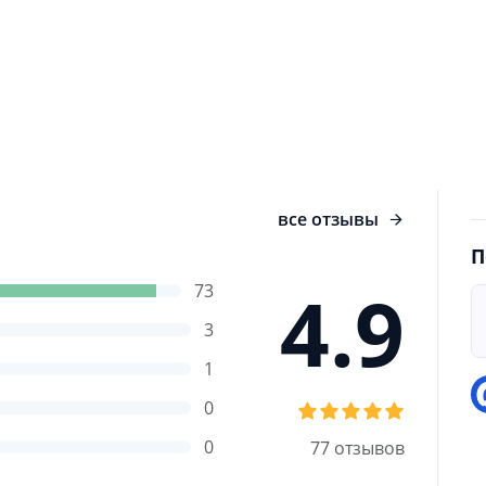
полняет свои обязанности президента РФ, как
И
 дня, звонят инопланетяне. Они заявляют, что
у
олько ВВ может спасти планету от разорения.
П
не в одиночку - ему будут помогать верные
у
, конечно же, народ России. Путешествие в
к
со Сталиным - вот что ждет вас в оригинальной
Д
н
все отзывы
П
4.9
73
3
1
0
0
77 отзывов