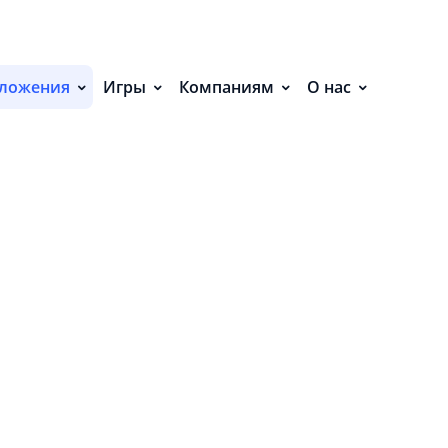
С
ЕНИЯ (6)
П
ложения
Игры
Компаниям
О нас
С
Р
Р
СВ
Р
В
О
П
П
В
О
З
И
п