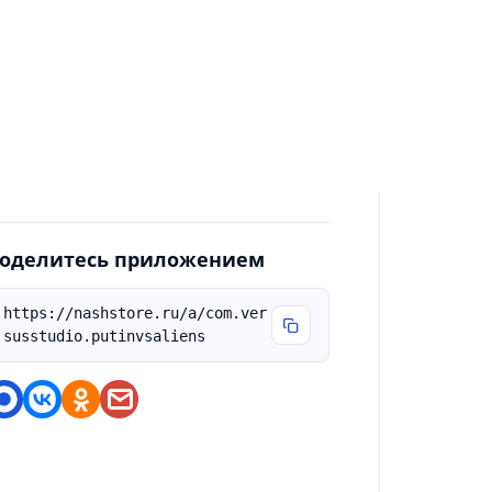
нопланетян: Финал". + Изменено
правление в космосе, теперь кораблик
утина управляется тачем, стрелки
далены. + Управление космическим
ораблем доступно сразу в начале миссии. +
обавлена Подсказка при битве с Виталькой
а Мосту. + Множество мелких исправлений.
оделитесь приложением
https://nashstore.ru/a/com.ver
susstudio.putinvsaliens