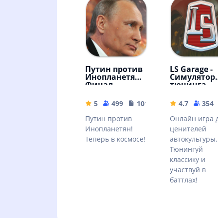
Путин против
LS Garage -
Инопланетян:
Симулятор
Финал
тюнинга
5
499
101.69 MB
4.7
354
Путин против
Онлайн игра 
Инопланетян!
ценителей
Теперь в космосе!
автокультуры.
Тюнингуй
классику и
участвуй в
баттлах!