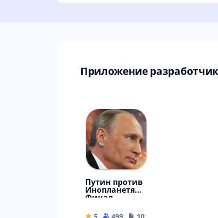
Приложение разработчика
Путин против
Инопланетян:
Финал
5
499
101.69 MB