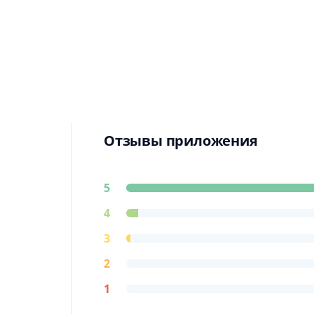
2015 год. Владимир Владимирович вы
неожиданно, в самый разгар рабочего
готовы уничтожить человечество, и т
Естественно, ВВ принимает вызов. Но 
друзья, влюбленные в него женщины и
будущее, полет в космос, знакомство 
игре "Путин против Инопланетян"!
Отзывы приложения
5
4
3
2
1