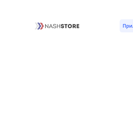
ОПИСАНИЕ
ОТЗЫВЫ (77)
ВЕРСИИ (1)
РАЗРЕШ
При
Информация о приложении