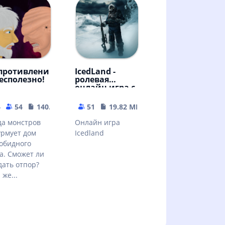
противлени
IcedLand -
бесполезно!
ролевая
онлайн игра с
элементами
экономичес
4
54
140.66 MB
51
19.82 MB
а монстров
Онлайн игра
рмует дом
Icedland
обидного
а. Сможет ли
дать отпор?
 же...