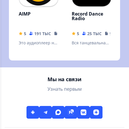
AIMP
Record Dance
Radio
5
191 ТЫС
19.34 MB
5
25 ТЫС
9.39 MB
Это аудиоплеер на
Вся танцевальная
основе плейлистов
музыка
для платформы
Android
Мы на связи
Узнать первым