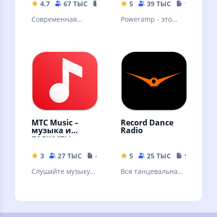
4.7
67 ТЫС
54.18 MB
5
39 ТЫС
18.69 MB
Современная
Poweramp - это
российская музыка
мощный
аудиоплеер для
Андроида.
Пробная версия
МТС Music –
Record Dance
музыка и
Radio
подкасты
3
27 ТЫС
41 MB
5
25 ТЫС
9.39 MB
Слушайте музыку и
Вся танцевальная
подкасты
музыка
бесплатно –
онлайн и без
интернета!