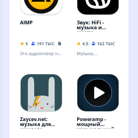
AIMP
Звук: HiFi -
музыка и
книги
5
191 ТЫС
19.34 MB
4.5
162 ТЫС
56.57 
Это аудиоплеер на
Музыка,
основе плейлистов
аудиокниги,
для платформы
подкасты без
Android
интернета!
Скачивайте песни
и слушайте
оффлайн
Zaycev.net:
Poweramp -
музыка для
мощный
каждого
музыкальный
плеер