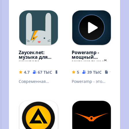
бесплатно –
подкасты без
онлайн и без
интернета!
интернета!
Скачивайте песни
и слушайте
оффлайн
Zaycev.net:
Poweramp -
музыка для
мощный
каждого
музыкальный
плеер
4.7
67 ТЫС
54.18 MB
5
39 ТЫС
18.69 MB
Современная
Poweramp - это
российская музыка
мощный
аудиоплеер для
Андроида.
Пробная версия