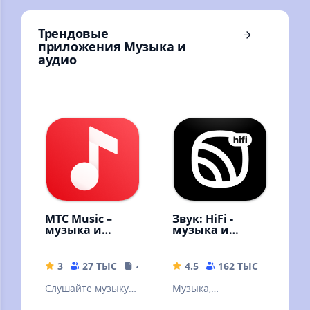
Трендовые
приложения Музыка и
аудио
МТС Music –
Звук: HiFi -
музыка и
музыка и
подкасты
книги
3
27 ТЫС
41 MB
4.5
162 ТЫС
56.57 
Слушайте музыку и
Музыка,
подкасты
аудиокниги,