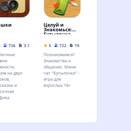
ашки
Целуй и
Знакомься:
Бутылочка
5
736
3.71 MB
5
722
19.57 MB
зличные
Познакомимся?
вни
Знакомства и
жности,
общение. Мини
им на двух
чат "Бутылочка" -
оков,
игра для
сказки и
взрослых 18+
сочная
фика