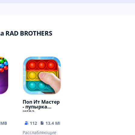
а RAD BROTHERS
Поп Ит Мастер
- пупырка
игра
антистресс
 MB
112
13.4 MB
Расслабляющие