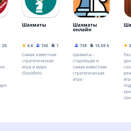
Шахматы
Шахматы
Ш
онлайн
25.93 MB
4.8
745
7.27 MB
738
15.59 MB
Самая известная
Шахматы -
Ра
стратегическая
старейшая и
уро
ыло
игра в мире.
самая известная
сло
(Stockfish)
стратегическая
реж
игра
игр
дач
под
кра
гра