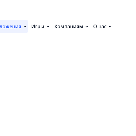
С
ложения
Игры
Компаниям
О нас
П
С
Р
Р
СВ
Р
В
О
П
П
В
О
З