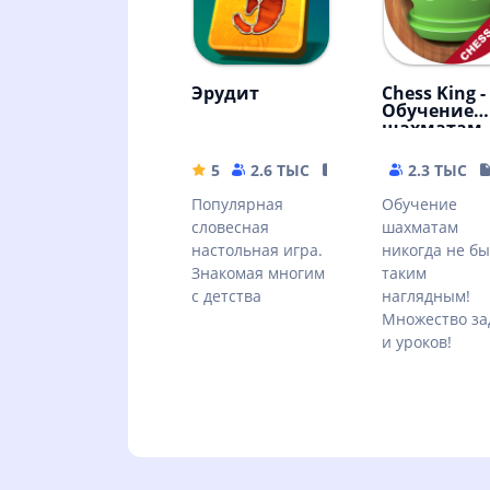
Эрудит
Chess King -
Обучение
шахматам
5
2.6 ТЫС
42.89 MB
2.3 ТЫС
Популярная
Обучение
словесная
шахматам
настольная игра.
никогда не б
Знакомая многим
таким
с детства
наглядным!
Множество за
и уроков!