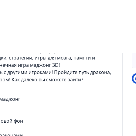
П
оломка для концентрации и тренировки мозга и
драконами!
 бесплатной игре маджонг с бесконечными
П
 сложности!
менем или выбрать игру на время, если любите
аджонг по своему вкусу!
ки, стратегии, игры для мозга, памяти и
онечная игра маджонг 3D!
 с другими игроками! Пройдите путь дракона,
ром! Как далеко вы сможете зайти?
 маджонг
ровой фон
драконами