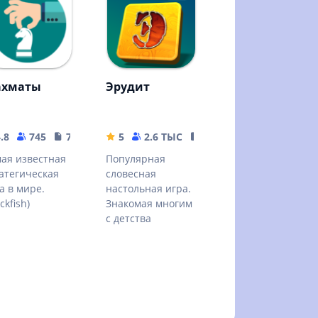
хматы
Эрудит
.8
745
7.27 MB
5
2.6 ТЫС
42.89 MB
ая известная
Популярная
атегическая
словесная
а в мире.
настольная игра.
ckfish)
Знакомая многим
с детства