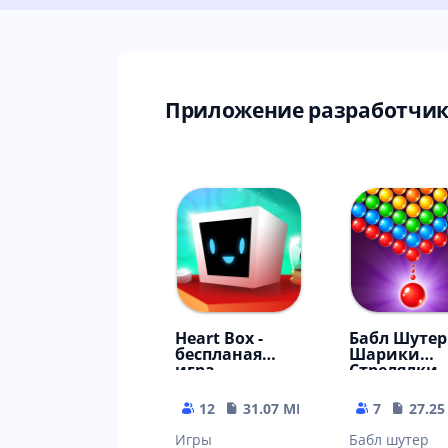
Приложение разработчик
Heart Box -
Бабл Шутер
беспланая
Шарики
игра
Стрелялки
головоломка
Игра Без
для ума детей
Интернета
12
31.07 MB
7
27.25
Игры
Бабл шутер