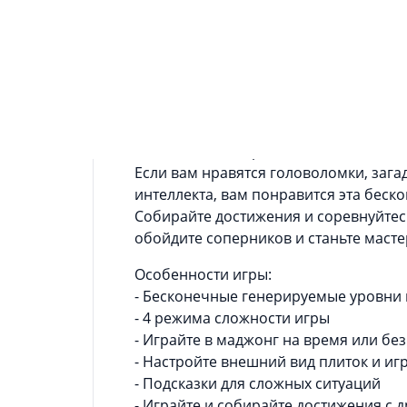
Информация о приложении
Бесплатная классическая игра голов
памяти с совпадающими плитками и 
Позвольте себе расслабиться в этой
генерируемыми уровнями различной
Вы можете не ограничивать себя вре
испытания! Настройте внешний вид м
Если вам нравятся головоломки, загад
интеллекта, вам понравится эта беск
Собирайте достижения и соревнуйтесь
обойдите соперников и станьте масте
Особенности игры:
- Бесконечные генерируемые уровни
- 4 режима сложности игры
- Играйте в маджонг на время или без
- Настройте внешний вид плиток и иг
- Подсказки для сложных ситуаций
- Играйте и собирайте достижения с 