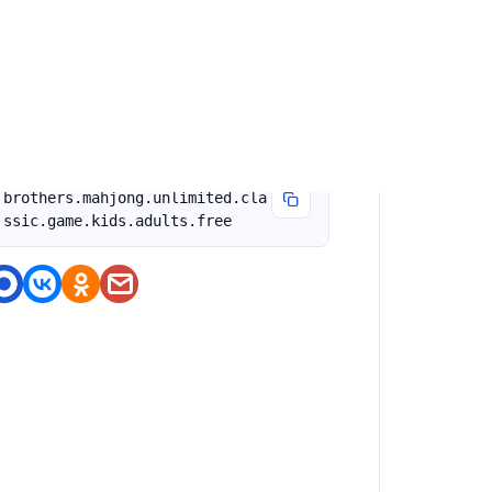
ервый выпуск игры
оделитесь приложением
https://nashstore.ru/a/com.rad
brothers.mahjong.unlimited.cla
ssic.game.kids.adults.free