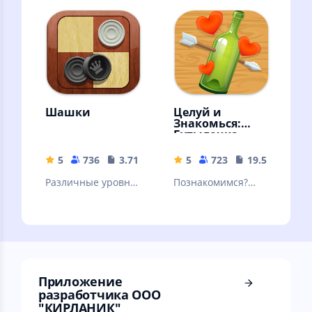
(Stockfish)
стратегическая
игра
Шашки
Целуй и
Знакомься:
Бутылочка
5
736
3.71 MB
5
723
19.57 MB
Различные уровни
Познакомимся?
сложности, режим
Знакомства и
на двух игроков,
общение. Мини
подсказки и
чат "Бутылочка" -
красочная графика
игра для взрослых
18+
Приложение
разработчика ООО
"КИРЛАНИК"