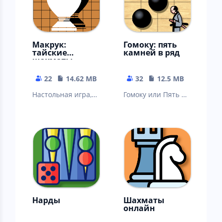
Макрук:
Гомоку: пять
тайские
камней в ряд
шахматы
22
14.62 MB
32
12.5 MB
Настольная игра,
Гомоку или Пять в
известная как
ряд — игра
тайские шахматы.
объединяет в себе
строгость шахмат,
логику шашек
Нарды
Шахматы
онлайн