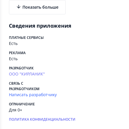
предыдущего раунда.
Показать больше
Игра продолжается до заранее оговорённой
суммы: 50, 100, 150, 200, 250, 300 очков.
Сведения приложения
ПЛАТНЫЕ СЕРВИСЫ
Есть
РЕКЛАМА
Есть
РАЗРАБОТЧИК
ООО "КИРЛАНИК"
СВЯЗЬ С
РАЗРАБОТЧИКОМ
Написать разработчику
ОГРАНИЧЕНИЕ
Для 0+
ПОЛИТИКА КОНФИДЕНЦИАЛЬНОСТИ