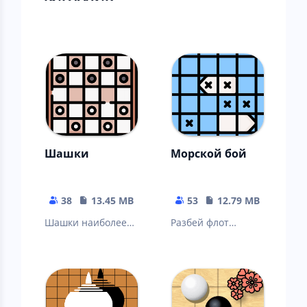
Шашки
Морской бой
38
13.45 MB
53
12.79 MB
Шашки наиболее
Разбей флот
демократичная
противника,
логическая игра.
потопив все его
корабли.