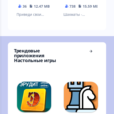
36
12.47 MB
738
15.59 MB
Приведи свои
Шахматы -
фишки в дом и
старейшая и самая
сними их с доски
известная
раньше, чем это
стратегическая
сделает противни
игра
Трендовые
приложения
Настольные игры