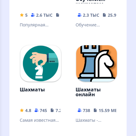
шахматам
5
2.6 ТЫС
42.89 MB
2.3 ТЫС
25.93 MB
Популярная
Обучение
словесная
шахматам никогда
настольная игра.
не было таким
Знакомая многим с
наглядным!
детства
Множество задач
и уроков!
Шахматы
Шахматы
онлайн
4.8
745
7.27 MB
738
15.59 MB
Самая известная
Шахматы -
стратегическая
старейшая и самая
игра в мире.
известная