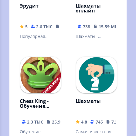
Эрудит
Шахматы
онлайн
5
2.6 ТЫС
42.89 MB
738
15.59 MB
Популярная
Шахматы -
словесная
старейшая и самая
настольная игра.
известная
Знакомая многим с
стратегическая
детства
игра
Chess King -
Шахматы
Обучение
шахматам
2.3 ТЫС
25.93 MB
4.8
745
7.27 MB
Обучение
Самая известная