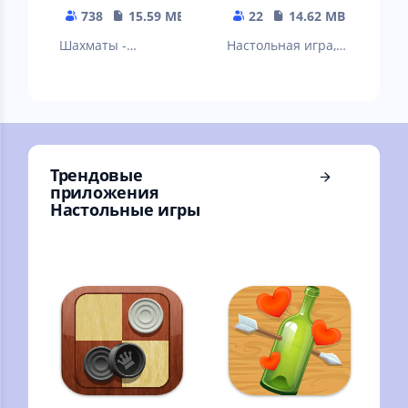
738
15.59 MB
22
14.62 MB
Шахматы -
Настольная игра,
старейшая и самая
известная как
известная
тайские шахматы.
стратегическая
игра
Трендовые
приложения
Настольные игры