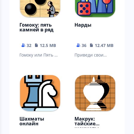
Гомоку: пять
Нарды
камней в ряд
32
12.5 MB
36
12.47 MB
Гомоку или Пять в
Приведи свои
ряд — игра
фишки в дом и
объединяет в себе
сними их с доски
строгость шахмат,
раньше, чем это
логику шашек
сделает противни
Шахматы
Макрук:
онлайн
тайские
шахматы