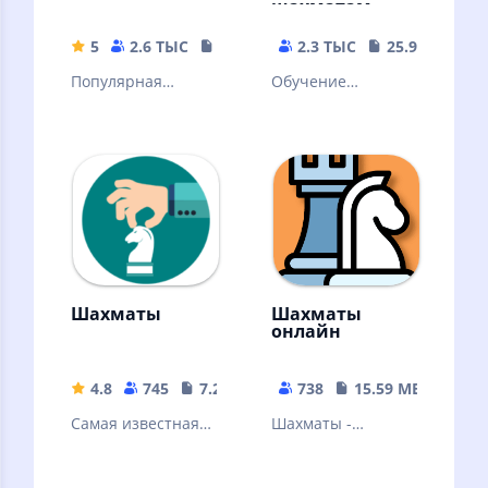
шахматам
5
2.6 ТЫС
42.89 MB
2.3 ТЫС
25.93 MB
Популярная
Обучение
словесная
шахматам никогда
настольная игра.
не было таким
Знакомая многим с
наглядным!
детства
Множество задач
и уроков!
Шахматы
Шахматы
онлайн
4.8
745
7.27 MB
738
15.59 MB
Самая известная
Шахматы -
стратегическая
старейшая и самая
игра в мире.
известная