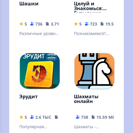
Шашки
Целуй и
Знакомься:
Бутылочка
5
736
3.71 MB
5
723
19.57 MB
Различные уровни
Познакомимся?
сложности, режим
Знакомства и
на двух игроков,
общение. Мини
подсказки и
чат "Бутылочка" -
красочная графика
игра для взрослых
18+
Эрудит
Шахматы
онлайн
5
2.6 ТЫС
42.89 MB
738
15.59 MB
Популярная
Шахматы -