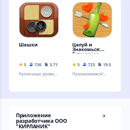
(Stockfish)
стратегическая
игра
Шашки
Целуй и
Знакомься:
Бутылочка
5
736
3.71 MB
5
723
19.57 MB
Различные уровни
Познакомимся?
сложности, режим
Знакомства и
на двух игроков,
общение. Мини
подсказки и
чат "Бутылочка" -
красочная графика
игра для взрослых
18+
Приложение
разработчика ООО
"КИРЛАНИК"