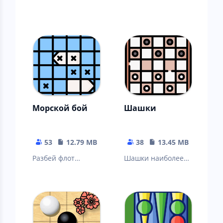
Морской бой
Шашки
53
12.79 MB
38
13.45 MB
Разбей флот
Шашки наиболее
противника,
демократичная
потопив все его
логическая игра.
корабли.