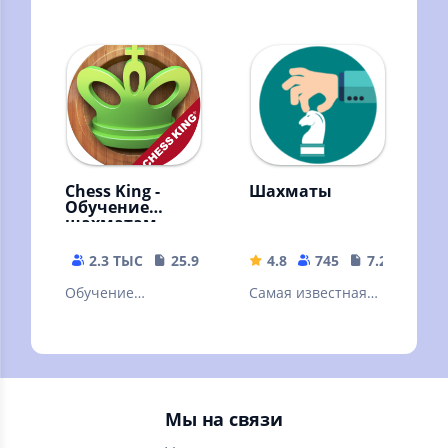
словесная
старейшая и самая
настольная игра.
известная
Знакомая многим с
стратегическая
детства
игра
Chess King -
Шахматы
Обучение
шахматам
2.3 ТЫС
25.93 MB
4.8
745
7.27 MB
Обучение
Самая известная
шахматам никогда
стратегическая
не было таким
игра в мире.
наглядным!
(Stockfish)
Множество задач
и уроков!
Мы на связи