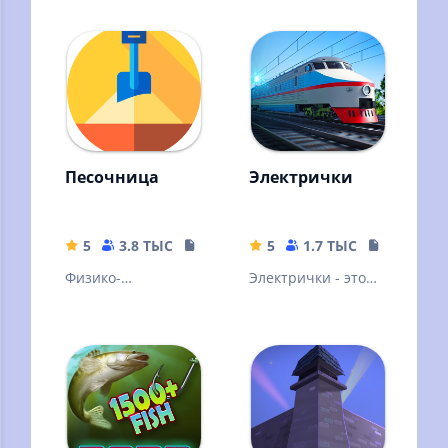
возможностью
ловить на 2 удочки
сразу
Песочница
Электрички
5
3.8 ТЫС
3.11 MB
5
1.7 ТЫС
344.75 M
Физико-
Электрички - это
химическая
аркадный
песочница для
симулятор поезда.
игры с падающим
песком