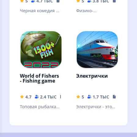
5
4.7 ТЫС
122.8 MB
5
3.8 ТЫС
3.11 MB
Черная комедия о
Физико-
выживании и
химическая
приключениях в
песочница для
тюрьме.
игры с падающим
песком
World of Fishers
Электрички
- Fishing game
4.7
2.4 ТЫС
114.61 MB
5
1.7 ТЫС
344.75 M
Топовая рыбалка
Электрички - это
на 1502 видов рыб,
аркадный
без рекламы!
симулятор поезда.
RPG.1288 квестов.
Высокий онлайн