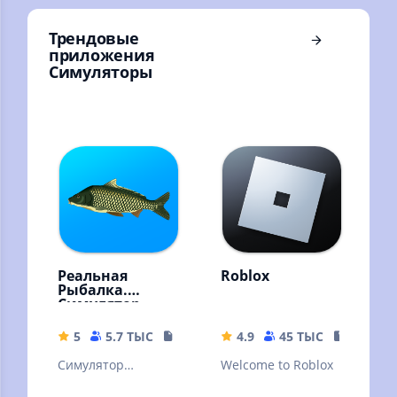
Трендовые
приложения
Симуляторы
Реальная
Roblox
Рыбалка.
Симулятор
рыбной ловли
5
5.7 ТЫС
15.46 MB
4.9
45 ТЫС
155.66 
Симулятор
Welcome to Roblox
рыбалки с