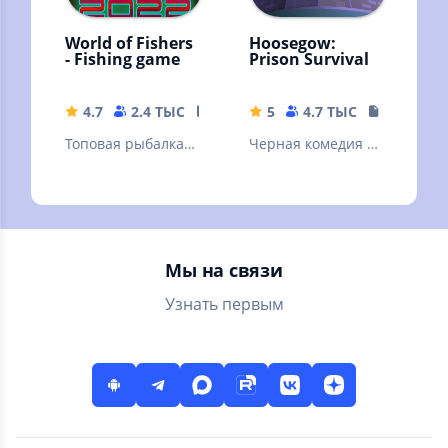
World of Fishers
Hoosegow:
- Fishing game
Prison Survival
4.7
2.4 ТЫС
114.61 MB
5
4.7 ТЫС
122.8 MB
Топовая рыбалка
Черная комедия о
на 1502 видов рыб,
выживании и
без рекламы!
приключениях в
RPG.1288 квестов.
тюрьме.
Высокий онлайн
Мы на связи
Узнать первым