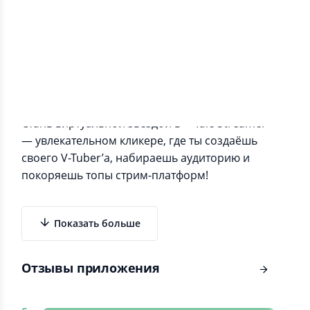
Информация о приложении
Стань виртуальной звездой в **Idle Streamer**
— увлекательном кликере, где ты создаёшь
своего V-Tuber’а, набираешь аудиторию и
покоряешь топы стрим-платформ!
Показать больше
Отзывы приложения