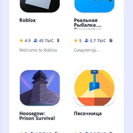
Roblox
Реальная
Рыбалка.
Симулятор
рыбной ловли
4.9
45 ТЫС
155.66 MB
5
5.7 ТЫС
15.46 MB
Welcome to Roblox
Симулятор
рыбалки с
возможностью
ловить на 2 удочки
сразу
Hoosegow:
Песочница
Prison Survival