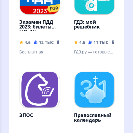
Экзамен ПДД
ГДЗ: мой
2023: билеты
решебник
ГИБДД
4.6
12 ТЫС
42.85 MB
4.6
11 ТЫС
15.56 M
Бесплатная
ГДЗ.ру — готовые
подготовка к
домашние задания
экзамену по
официальным
билетам ГИБДД
ПДД 2022, 2023
ЭПОС
Православный
календарь