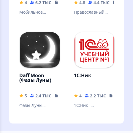
4
6.2 ТЫС
31.87 MB
4.8
4.4 ТЫС
152.94
Мобильное
Православный
приложение
календарь, Библия,
«ЭПОС»
молитвослов
Daff Moon
1С:Ник
(Фазы Луны)
5
2.4 ТЫС
13.96 MB
4
2.2 ТЫС
49.31 MB
Фазы Луны,
1С:Ник -
положение
мобильное
небесных тел и
приложение от
звезд, затмения
Учебного Центра
Луны и Солнца
№1 Фирмы "1С"