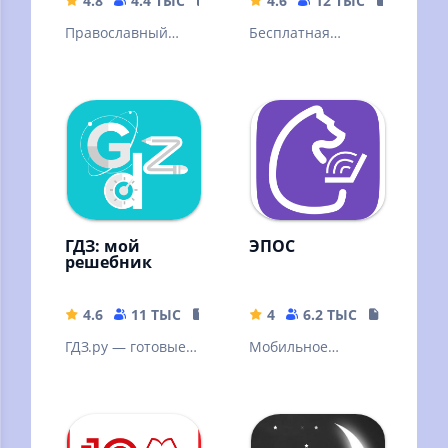
4.8
4.4 ТЫС
152.94 MB
4.6
12 ТЫС
42.85 M
Православный
Бесплатная
календарь, Библия,
подготовка к
молитвослов
экзамену по
официальным
билетам ГИБДД
ПДД 2022, 2023
ГДЗ: мой
ЭПОС
решебник
4.6
11 ТЫС
15.56 MB
4
6.2 ТЫС
31.87 MB
ГДЗ.ру — готовые
Мобильное
домашние задания
приложение
«ЭПОС»