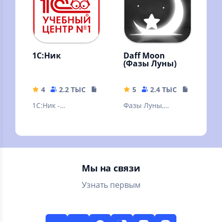
1С:Ник
Daff Moon
(Фазы Луны)
4
2.2 ТЫС
49.31 MB
5
2.4 ТЫС
13.96 MB
1С:Ник -
Фазы Луны,
мобильное
положение
приложение от
небесных тел и
Учебного Центра
звезд, затмения
№1 Фирмы "1С"
Луны и Солнца
Мы на связи
Узнать первым