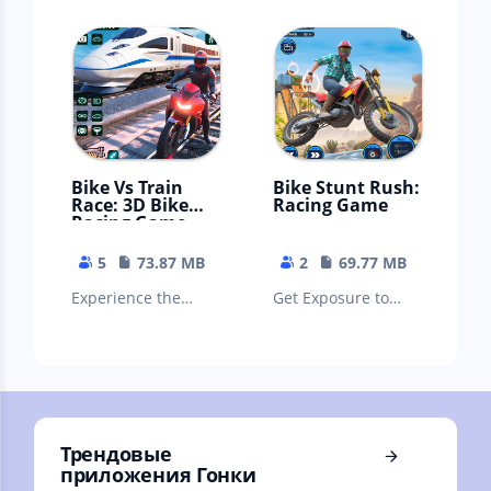
controls where you
adventure in Wild
slide cars to make a
Dino Hunting
free p
Game.
Bike Vs Train
Bike Stunt Rush:
Race: 3D Bike
Racing Game
Racing Game
5
73.87 MB
2
69.77 MB
Experience the
Get Exposure to
Showdown: Bike
Intense Bike Racing
Race with Bridge
Bike Stunts in this
Race in Intense
Motorcycle Games.
Bike Gaming!
Трендовые
приложения Гонки