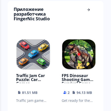
разных планет.
Приложение
разработчика
FingerNic Studio
Traffic Jam Car
FPS Dinosaur
Puzzle: Car
Shooting Game:
Games
Survival Game
81.51 MB
2
94.13 MB
Traffic jam game
Get ready for the
gives you simple
ultimate hunting