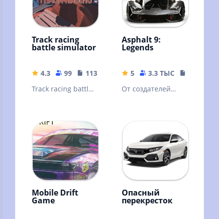
Track racing
Asphalt 9:
battle simulator
Legends
4.3
99
113.11 MB
5
3.3 ТЫС
18.11 MB
Track racing battle
От создателей
simulator - 3D
Asphalt 8: Airborne
гоночный
| Возьмите на себя
оффлайн
более 50
симулятор.
престижных авто
Mobile Drift
Опасный
Game
перекресток