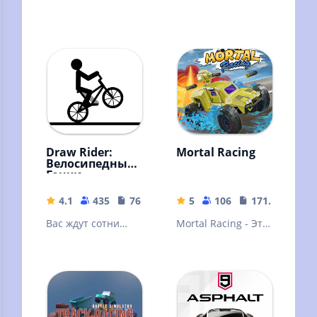
Draw Rider:
Mortal Racing
Велосипедные
Гонки
4.1
435
76.95 MB
5
106
171.33 MB
Вас ждут сотни
Mortal Racing - Это
уровней в одной
сумасшедшие
из лучших
гонки на
бесплатных
выживание в
гоночных игр на
диких мирах
Android
разных планет.