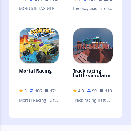
МОБИЛЬНАЯ ИГРА
Необходимо, чтобы
ПРО ДРИФТ
наибольшее
количество
машинок
пересекло
перекресток.
Mortal Racing
Track racing
battle simulator
5
106
171.33 MB
4.3
99
113.11 MB
Mortal Racing - Это
Track racing battle
сумасшедшие
simulator - 3D
гонки на
гоночный
выживание в
оффлайн
диких мирах
симулятор.