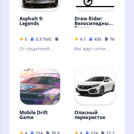
Asphalt 9:
Draw Rider:
Legends
Велосипедные
Гонки
5
3.3 ТЫС
18.11 MB
4.1
435
76.95 MB
От создателей
Вас ждут сотни
Asphalt 8: Airborne
уровней в одной
| Возьмите на себя
из лучших
более 50
бесплатных
престижных авто
гоночных игр на
Android
Mobile Drift
Опасный
Game
перекресток
4
214
70.97 MB
4
124
22.23 MB