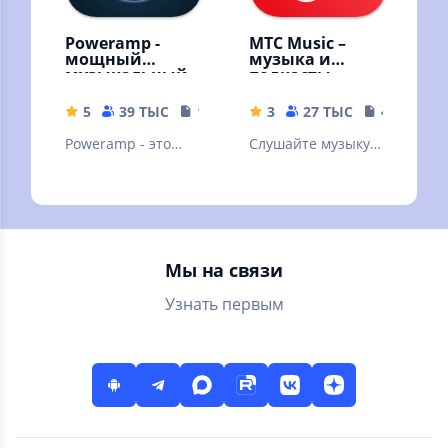
Poweramp -
МТС Music –
мощный
музыка и
музыкальный
подкасты
плеер
5
39 ТЫС
18.69 MB
3
27 ТЫС
41 MB
Poweramp - это
Слушайте музыку и
мощный
подкасты
аудиоплеер для
бесплатно –
Андроида.
онлайн и без
Пробная версия
интернета!
Мы на связи
Узнать первым