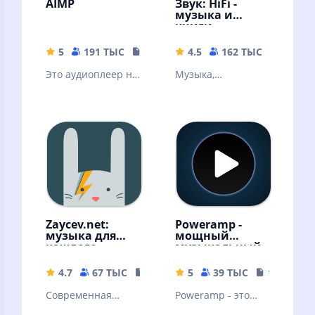
AIMP
Звук: HiFi -
музыка и
книги
5
191 ТЫС
19.34 MB
4.5
162 ТЫС
56.57 
Это аудиоплеер на
Музыка,
основе плейлистов
аудиокниги,
для платформы
подкасты без
Android
интернета!
Скачивайте песни
и слушайте
оффлайн
Zaycev.net:
Poweramp -
музыка для
мощный
каждого
музыкальный
плеер
4.7
67 ТЫС
54.18 MB
5
39 ТЫС
18.69 MB
Современная
Poweramp - это
российская музыка
мощный