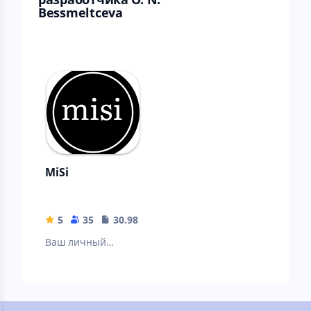
Bessmeltceva
MiSi
5
35
30.98 MB
Ваш личный
путеводитель в
мир музыки!