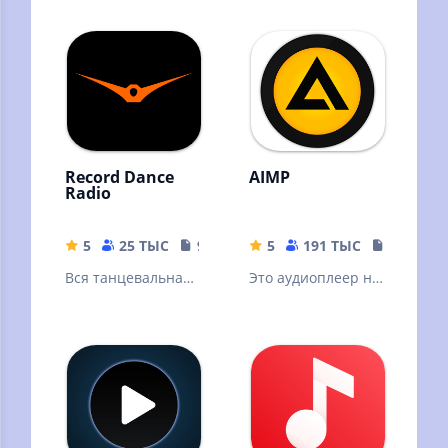
подкасты без
интернета!
Скачивайте песни
и слушайте
оффлайн
Record Dance
AIMP
Radio
5
25 ТЫС
9.39 MB
5
191 ТЫС
19.34 M
Вся танцевальная
Это аудиоплеер на
музыка
основе плейлистов
для платформы
Android