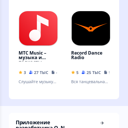
аудиоплеер для
Андроида.
Пробная версия
МТС Music –
Record Dance
музыка и
Radio
подкасты
3
27 ТЫС
41 MB
5
25 ТЫС
9.39 MB
Слушайте музыку и
Вся танцевальная
подкасты
музыка
бесплатно –
онлайн и без
интернета!
Приложение
разработчика O. N.