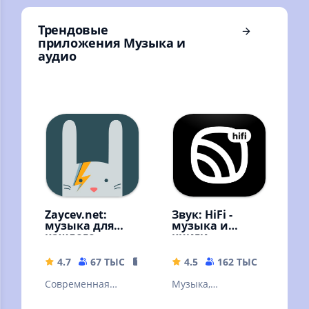
Трендовые
приложения Музыка и
аудио
Zaycev.net:
Звук: HiFi -
музыка для
музыка и
каждого
книги
4.7
67 ТЫС
54.18 MB
4.5
162 ТЫС
56.57 
Современная
Музыка,
российская музыка
аудиокниги,