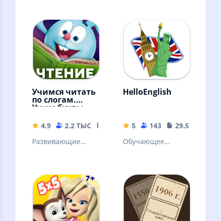
Учимся читать
HelloEnglish
по слогам.
Учим буквы.
Азбука
Смешарики
4.9
2.2 ТЫС
174.93 MB
5
143
29.53 MB
Развивающие
Обучающее
игры для детей.
приложение для
Чтение и слоги
детей и
Учим алфавит
подростков
Букварь. Пазлы
Раскраска