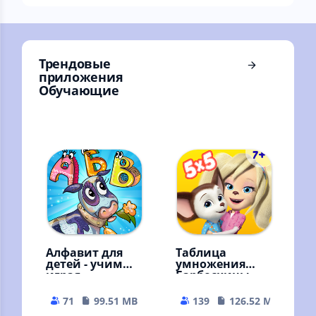
граждан ,Азбука и
словарь
Трендовые
приложения
Обучающие
Алфавит для
Таблица
детей - учим
умножения
играя
Барбоскины
Тренажер Игры
для детей
71
99.51 MB
139
126.52 MB