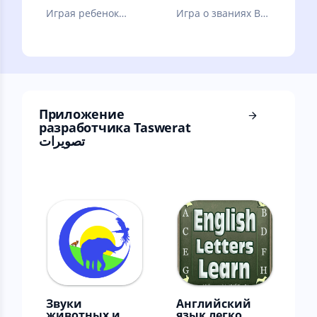
Играя ребенок
Игра о званиях ВС
будет учить буквы,
РФ
слоги, слова,
предметы.
Развивашки для
малышей!
Приложение
разработчика Taswerat
تصويرات
Звуки
Английский
животных и
язык легко