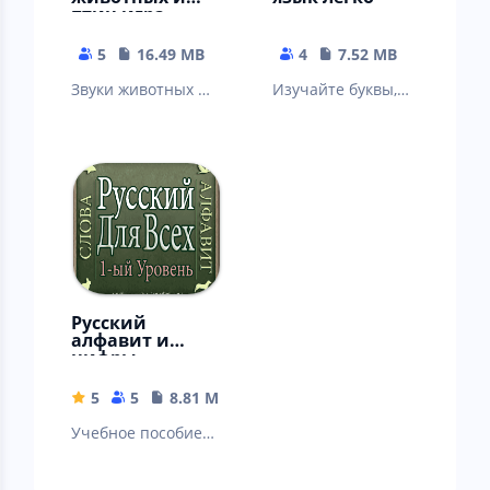
птиц игра
памяти
5
16.49 MB
4
7.52 MB
Звуки животных и
Изучайте буквы,
птиц с игрой для
слова и цифры на
улучшения памяти
английском языке
и художником для
с помощью
обучения
встроенной игры,
Русский
алфавит и
цифры
5
5
8.81 MB
Учебное пособие
по русскому языку
для иностранных