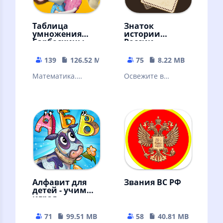
Таблица
Знаток
умножения
истории
Барбоскины
России
Тренажер Игры
для детей
139
126.52 MB
75
8.22 MB
Математика.
Освежите в
Примеры.
памяти
Развивающие
хронологию
умные игры для
событий
детей. Обучение
отечественной
Знания 2 3 класс
истории
Алфавит для
Звания ВС РФ
детей - учим
играя
71
99.51 MB
58
40.81 MB