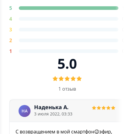
5
1
4
0
3
0
2
0
1
0
5.0
1 отзыв
Наденька А.
НА
3 июля 2022, 03:33
С возвращением в мой смартфон😉эфир,