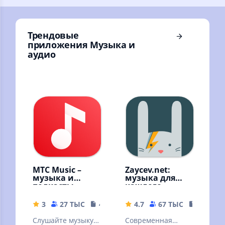
интернета!
Трендовые
приложения Музыка и
аудио
МТС Music –
Zaycev.net:
музыка и
музыка для
подкасты
каждого
3
27 ТЫС
41 MB
4.7
67 ТЫС
54.18 M
Слушайте музыку и
Современная