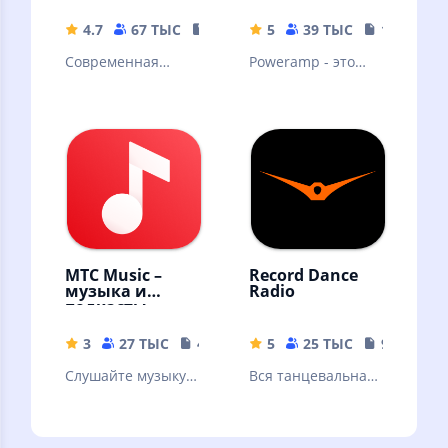
плеер
4.7
67 ТЫС
54.18 MB
5
39 ТЫС
18.69 MB
Современная
Poweramp - это
российская музыка
мощный
аудиоплеер для
Андроида.
Пробная версия
МТС Music –
Record Dance
музыка и
Radio
подкасты
3
27 ТЫС
41 MB
5
25 ТЫС
9.39 MB
Слушайте музыку и
Вся танцевальная
подкасты
музыка
бесплатно –
онлайн и без