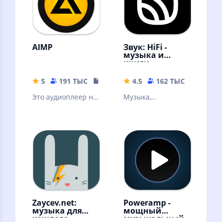
AIMP
Звук: HiFi -
музыка и
книги
5
191 ТЫС
19.34 MB
4.5
162 ТЫС
56.57 
Это аудиоплеер на
Музыка,
основе плейлистов
аудиокниги,
для платформы
подкасты без
Android
интернета!
Скачивайте песни
и слушайте
оффлайн
Zaycev.net:
Poweramp -
музыка для
мощный
каждого
музыкальный