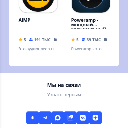
AIMP
Poweramp -
мощный
музыкальный
плеер
5
191 ТЫС
19.34 MB
5
39 ТЫС
18.69 MB
Это аудиоплеер на
Poweramp - это
основе плейлистов
мощный
для платформы
аудиоплеер для
Android
Андроида.
Пробная версия
Мы на связи
Узнать первым