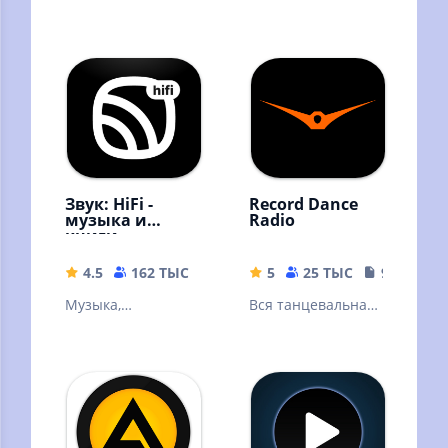
подкасты
российская музыка
бесплатно –
онлайн и без
интернета!
Звук: HiFi -
Record Dance
музыка и
Radio
книги
4.5
162 ТЫС
56.57 MB
5
25 ТЫС
9.39 MB
Музыка,
Вся танцевальная
аудиокниги,
музыка
подкасты без
интернета!
Скачивайте песни
и слушайте
оффлайн