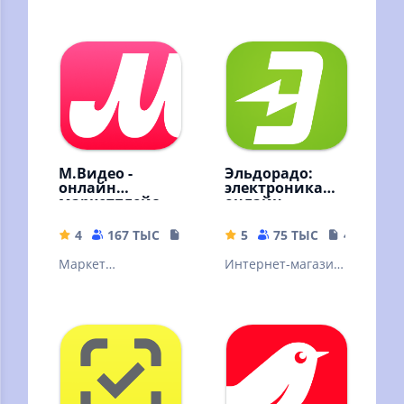
М.Видео -
Эльдорадо:
онлайн
электроника
маркетплейс
онлайн
4
167 ТЫС
89.01 MB
5
75 ТЫС
44.14 MB
Маркет
Интернет-магазин:
электроники и
техника и
бытовой техники.
электроника.
Выгодные покупки
Совершай
онлайн с
выгодные покупки
доставкой на дом
с доставкой!