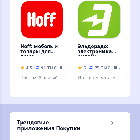
Выгодные покупки
приложением
онлайн с
Честный ЗНАК
доставкой на дом
Hoff: мебель и
Эльдорадо:
товары для
электроника
дома
онлайн
4.5
91 ТЫС
167.42 MB
5
75 ТЫС
44.14 MB
Hoff - мебельный
Интернет-магазин:
гипермаркет, где
техника и
можно купить
электроника.
мебель, декор и
Совершай
товары для дома.
выгодные покупки
с доставкой!
Трендовые
приложения Покупки