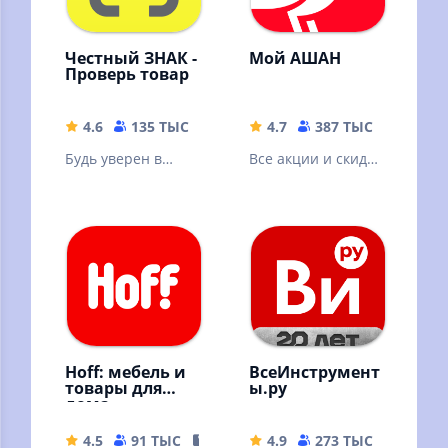
Честный ЗНАК -
Мой АШАН
Проверь товар
4.6
135 ТЫС
179.79 MB
4.7
387 ТЫС
134.03
Будь уверен в
Все акции и скидки
подлинности и
сети АШАН, новая
качестве товаров с
программа
приложением
лояльности,
Честный ЗНАК
доставка
продуктов
Hoff: мебель и
ВсеИнструмент
товары для
ы.ру
дома
4.5
91 ТЫС
167.42 MB
4.9
273 ТЫС
85.11 