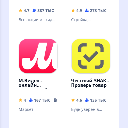
4.7
387 ТЫС
134.03 MB
4.9
273 ТЫС
85.11 
Все акции и скидки
Стройка,
сети АШАН, новая
производство,
программа
услуги
лояльности,
доставка
продуктов
М.Видео -
Честный ЗНАК -
онлайн
Проверь товар
маркетплейс
4
167 ТЫС
89.01 MB
4.6
135 ТЫС
179.79
Маркет
Будь уверен в
электроники и
подлинности и
бытовой техники.
качестве товаров с