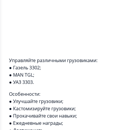
Информация о приложении
Станьте водителем грузовика, доставляйте
заказы, улучшайте и кастомизируйте свой
грузовик, чтобы стать лучшим водителем!
Управляйте различными грузовиками:
● Газель 3302;
● MAN TGL;
● УАЗ 3303.
Особенности:
● Улучшайте грузовики;
● Кастомизируйте грузовики;
● Прокачивайте свои навыки;
● Ежедневные награды;