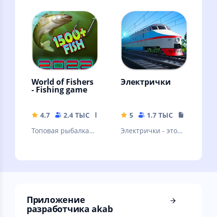
тюрьме.
игры с падающим
песком
World of Fishers
Электрички
- Fishing game
4.7
2.4 ТЫС
114.61 MB
5
1.7 ТЫС
344.75 M
Топовая рыбалка
Электрички - это
на 1502 видов рыб,
аркадный
без рекламы!
симулятор поезда.
RPG.1288 квестов.
Высокий онлайн
Приложение
разработчика akab