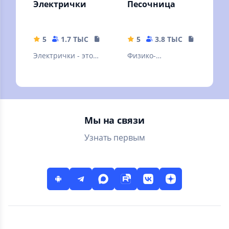
Электрички
Песочница
5
1.7 ТЫС
344.75 MB
5
3.8 ТЫС
3.11 MB
Электрички - это
Физико-
аркадный
химическая
симулятор поезда.
песочница для
игры с падающим
песком
Мы на связи
Узнать первым