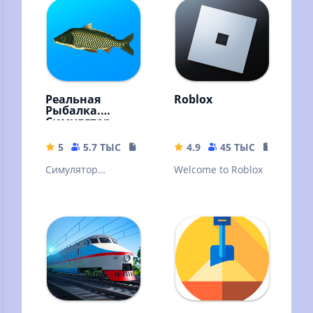
Высокий онлайн
Реальная
Roblox
Рыбалка.
Симулятор
рыбной ловли
5
5.7 ТЫС
15.46 MB
4.9
45 ТЫС
155.66 
Симулятор
Welcome to Roblox
рыбалки с
возможностью
ловить на 2 удочки
сразу