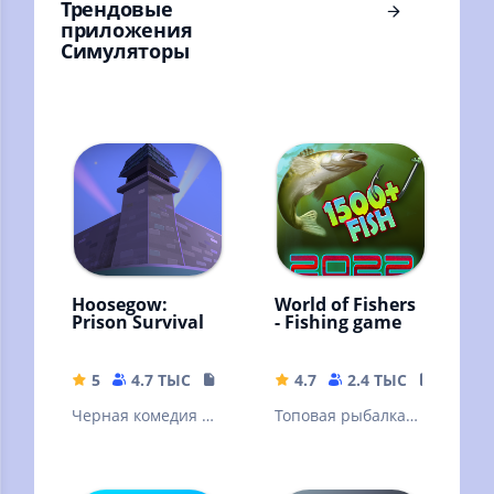
Трендовые
приложения
Симуляторы
Hoosegow:
World of Fishers
Prison Survival
- Fishing game
5
4.7 ТЫС
122.8 MB
4.7
2.4 ТЫС
114.61
Черная комедия о
Топовая рыбалка
выживании и
на 1502 видов рыб,
приключениях в
без рекламы!
тюрьме.
RPG.1288 квестов.