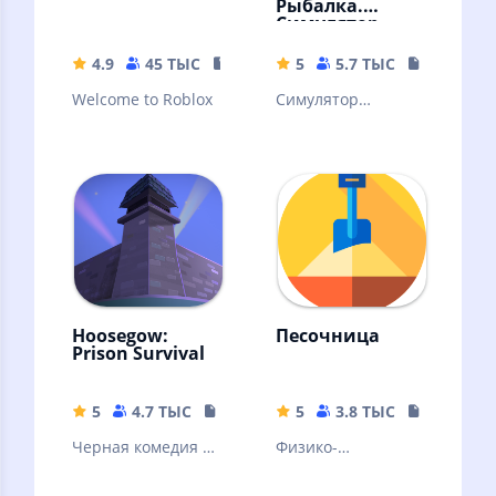
Рыбалка.
Симулятор
рыбной ловли
4.9
45 ТЫС
155.66 MB
5
5.7 ТЫС
15.46 MB
Welcome to Roblox
Симулятор
рыбалки с
возможностью
ловить на 2 удочки
сразу
Hoosegow:
Песочница
Prison Survival
5
4.7 ТЫС
122.8 MB
5
3.8 ТЫС
3.11 MB
Черная комедия о
Физико-
выживании и
химическая
приключениях в
песочница для