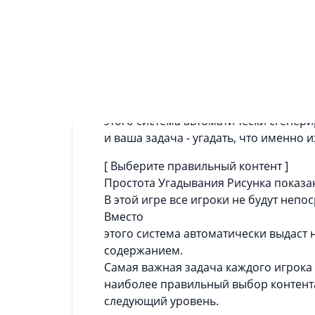
Ты хорошо играешь в угадайку?
Давайте проверим ваши творческие с
проверьте свое воображение и посмо
рисунок, сделанный от руки.
Испытайте себя и угадайте, что нари
появится!
но игроку больше не нужно будет рис
этого система автоматически сгенери
и ваша задача - угадать, что именно 
[ Выберите правильный контент ]
Простота Угадывания Рисунка показа
В этой игре все игроки не будут непо
Вместо
этого система автоматически выдаст
содержанием.
Самая важная задача каждого игрока 
наиболее правильный выбор контента
следующий уровень.