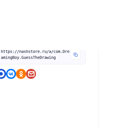
ожалуйста, найдите время, чтобы оценить
 просмотреть. Спасибо!
оделитесь приложением
https://nashstore.ru/a/com.Dre
amingBoy.GuessTheDrawing