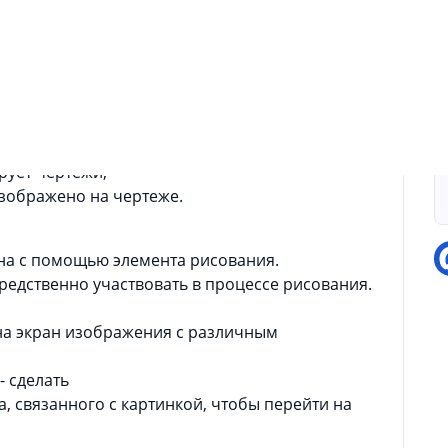
п
пособности и умение угадывать рисунок!,
и
трите, насколько хорошо вы распознаете
совано на экране, прежде чем оно полностью
П
овать картинку. Вместо
рует чертежи,
изображено на чертеже.
на с помощью элемента рисования.
средственно участвовать в процессе рисования.
 на экран изображения с различным
- сделать
, связанного с картинкой, чтобы перейти на