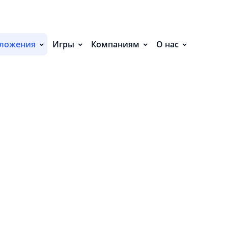
С
П
ложения
Игры
Компаниям
О нас
С
Р
Р
СВ
Р
О
П
П
В
О
З
ЧТ
У
о