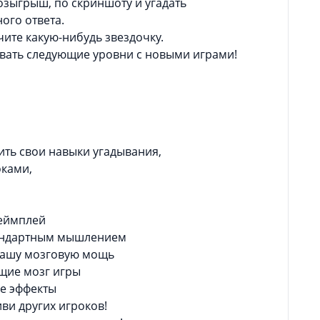
озыгрыш, по скриншоту и угадать
ого ответа.
ите какую-нибудь звездочку.
вать следующие уровни с новыми играми!
ить свои навыки угадывания,
оками,
геймплей
тандартным мышлением
 вашу мозговую мощь
щие мозг игры
ые эффекты
иви других игроков!