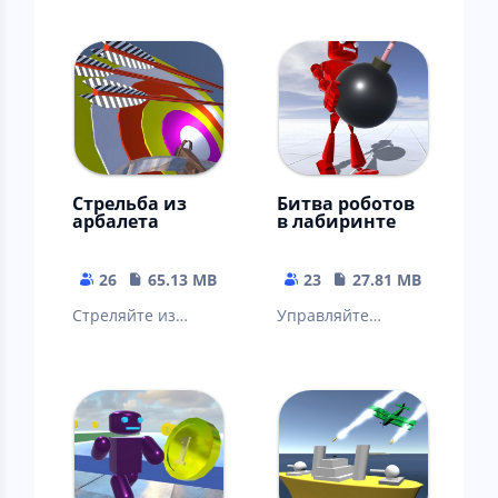
противника.
уничтожьте
технику
противника
Стрельба из
Битва роботов
арбалета
в лабиринте
26
65.13 MB
23
27.81 MB
Стреляйте из
Управляйте
арбалета и
роботом и
поражайте
уничтожьте всех
статичные и
роботов в
движущиеся
лабиринте.
мишени