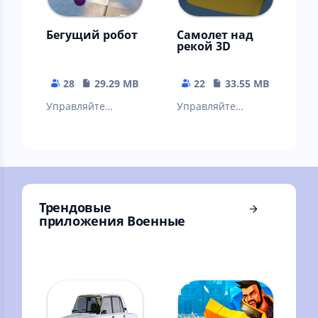
Бегущий робот
Самолет над
рекой 3D
28
29.29 MB
22
33.55 MB
Управляйте
Управляйте
роботом, огибайте
самолетом и
препятствия,
уничтожьте всю
соберите все
технику
монеты.
противника
Трендовые
приложения Военные