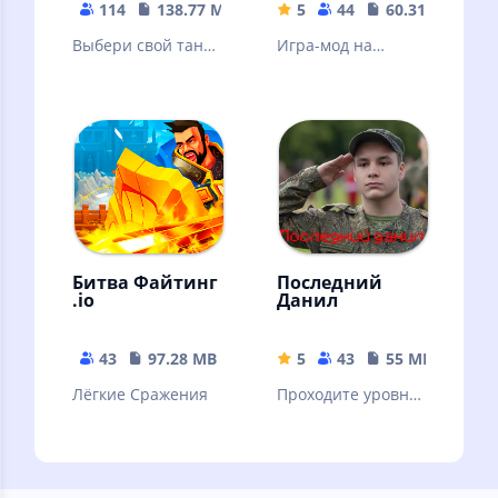
114
138.77 MB
5
44
60.31 MB
Выбери свой танк
Игра-мод на
и вперед в атаку!
пиксель форс
Стань лучшим
хорошая игра от
танкистом!
кампании
DANILGAMES.COM
Битва Файтинг
Последний
.io
Данил
43
97.28 MB
5
43
55 MB
Лёгкие Сражения
Проходите уровни
и получайте
оружие улучшайте
их чтобы наносить
больше урона