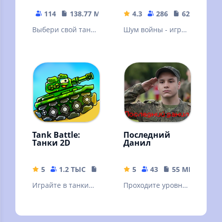
114
138.77 MB
4.3
286
62.88 MB
Выбери свой танк
Шум войны - игра,
и вперед в атаку!
где отражена
Стань лучшим
война 1941 - 1945г.
танкистом!
- Великая
Отечественная
Война
Tank Battle:
Последний
Танки 2D
Данил
5
1.2 ТЫС
70.33 MB
5
43
55 MB
Играйте в танки
Проходите уровни
без интернета.
и получайте
Соберите свой
оружие улучшайте
танк и идите на
их чтобы наносить