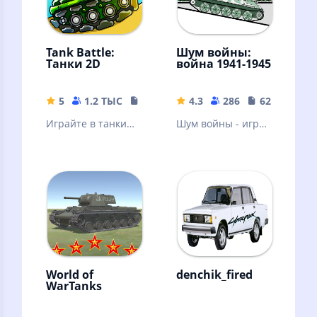
Tank Battle:
Шум войны:
Танки 2D
война 1941-1945
5
1.2 ТЫС
70.33 MB
4.3
286
62.88 MB
Играйте в танки
Шум войны - игра,
без интернета.
где отражена
Соберите свой
война 1941 - 1945г.
танк и идите на
- Великая
поля сражений.
Отечественная
Война
World of
denchik_fired
WarTanks