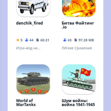
denchik_fired
Битва Файтинг
.io
5
44
60.31 MB
43
97.28 MB
Игра-мод на
Лёгкие Сражения
пиксель форс
хорошая игра от
кампании
DANILGAMES.COM
World of
Шум войны:
WarTanks
война 1941-1945