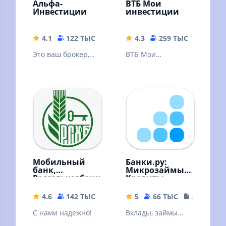
Альфа-
ВТБ Мои
Инвестиции
инвестиции
4.1
122 ТЫС
146.91 MB
4.3
259 ТЫС
222.39
Это ваш брокер,
ВТБ Мои
где можно онлайн
Инвестиции —
купить акции,
ваш личный
облигации, ЦФА,
помощник по
фонды, валюту
торговле на бирже
в смартфоне
Мобильный
Банки.ру:
банк,
Микрозаймы,
Россельхозбанк
Кредиты
4.6
142 ТЫС
64.98 MB
5
66 ТЫС
22.19 MB
С нами надежно!
Вклады, займы
онлайн, кредиты,