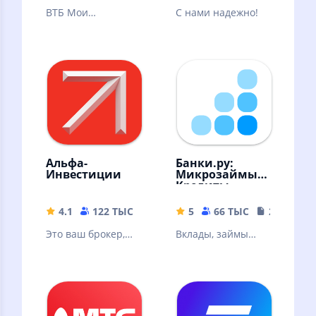
ВТБ Мои
С нами надежно!
Инвестиции —
ваш личный
помощник по
торговле на бирже
в смартфоне
Альфа-
Банки.ру:
Инвестиции
Микрозаймы,
Кредиты
4.1
122 ТЫС
146.91 MB
5
66 ТЫС
22.19 MB
Это ваш брокер,
Вклады, займы
где можно онлайн
онлайн, кредиты,
купить акции,
кредитные карты,
облигации, ЦФА,
ипотека. Курсы
фонды, валюту
валют