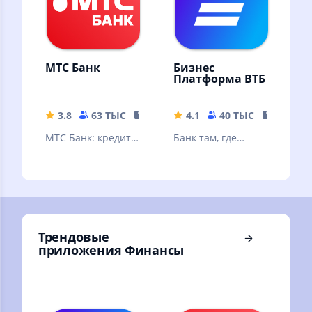
МТС Банк
Бизнес
Платформа ВТБ
3.8
63 ТЫС
151.83 MB
4.1
40 ТЫС
334.92 
МТС Банк: кредит,
Банк там, где
банковские услуги
удобно вашему
и карты, вклады,
делу
быстрые платежи,
переводы.
Трендовые
приложения Финансы