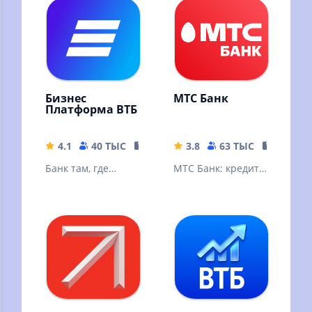
Бизнес
МТС Банк
Платформа ВТБ
4.1
40 ТЫС
334.92 MB
3.8
63 ТЫС
151.83 
Банк там, где
МТС Банк: кредит,
удобно вашему
банковские услуги
делу
и карты, вклады,
быстрые платежи,
переводы.