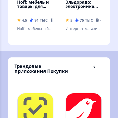
Hoff: мебель и
Эльдорадо:
товары для
электроника
дома
онлайн
4.5
91 ТЫС
167.42 MB
5
75 ТЫС
44.14 MB
Hoff - мебельный
Интернет-магазин:
гипермаркет, где
техника и
можно купить
электроника.
мебель, декор и
Совершай
товары для дома.
выгодные покупки
с доставкой!
Трендовые
приложения Покупки