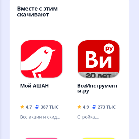
Вместе с этим
скачивают
Мой АШАН
ВсеИнструмент
ы.ру
4.7
387 ТЫС
134.03 MB
4.9
273 ТЫС
85.11 
Все акции и скидки
Стройка,
сети АШАН, новая
производство,
программа
услуги
лояльности,