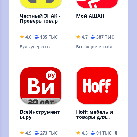
Честный ЗНАК -
Мой АШАН
Проверь товар
4.6
135 ТЫС
179.79 MB
4.7
387 ТЫС
134.03
Будь уверен в
Все акции и скидки
подлинности и
сети АШАН, новая
качестве товаров с
программа
приложением
лояльности,
Честный ЗНАК
доставка
продуктов
ВсеИнструмент
Hoff: мебель и
ы.ру
товары для
дома
4.9
273 ТЫС
85.11 MB
4.5
91 ТЫС
167.42 