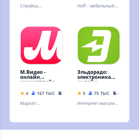
Стройка,
Hoff - мебельный
производство,
гипермаркет, где
услуги
можно купить
мебель, декор и
товары для дома.
М.Видео -
Эльдорадо:
онлайн
электроника
маркетплейс
онлайн
4
167 ТЫС
89.01 MB
5
75 ТЫС
44.14 MB
Маркет
Интернет-магазин:
электроники и
техника и
бытовой техники.
электроника.
Выгодные покупки
Совершай
онлайн с
выгодные покупки
доставкой на дом
с доставкой!