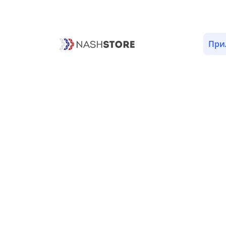
При
К с