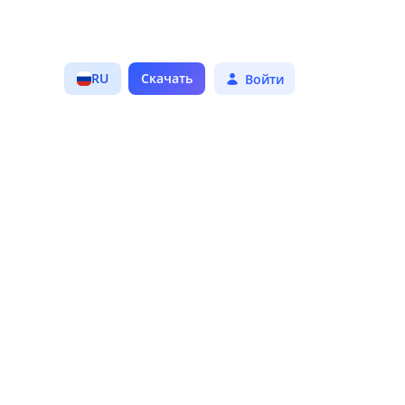
RU
Скачать
Войти
вует