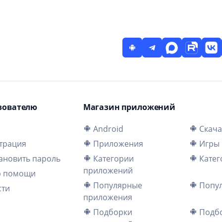
зователю
Магазин приложений
и
Android
Скача
трация
Приложения
Игры
ановить пароль
Категории
Катег
приложений
р помощи
Популярные
Попул
сти
приложения
Подборки
Подбо