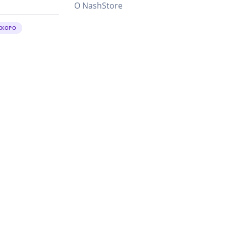
О NashStore
СКОРО