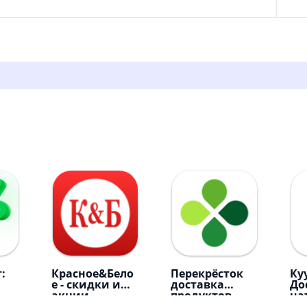
:
Красное&Бело
Перекрёсток
Ку
е - скидки и
доставка
До
акции
продуктов
на
пр