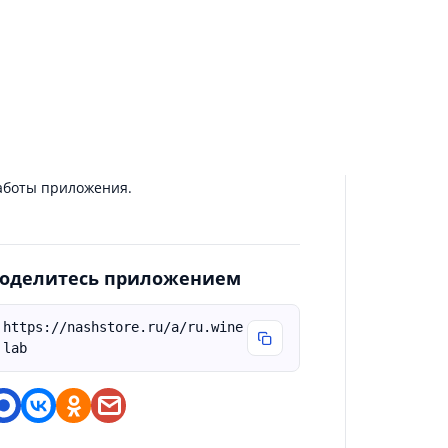
 этом обновлении ускорена работа
риложения при слабом подключении к
нтернету. Добавлен новый способ оплаты
ля корпоративных клиентов — теперь
окупки можно оплачивать по счёту.
роизведены дополнительные улучшения
роизводительности и исправления мелких
шибок для более плавной и надёжной
аботы приложения.
оделитесь приложением
https://nashstore.ru/a/ru.wine
lab