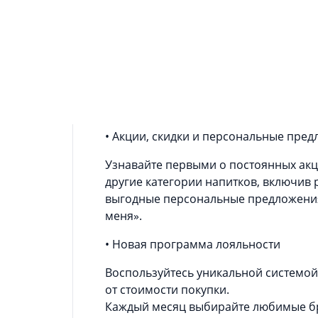
Информация о приложении
ВинЛаб — магазин алкогольной и без
Широкий выбор вина любых марок и д
Рассказываем о главных преимуществ
• Акции, скидки и персональные пре
Узнавайте первыми о постоянных акци
другие категории напитков, включив 
выгодные персональные предложения 
меня».
• Новая программа лояльности
Воспользуйтесь уникальной системой 
от стоимости покупки.
Каждый месяц выбирайте любимые бр