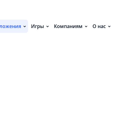
С
ЕНИЯ (31)
ложения
Игры
Компаниям
О нас
П
С
Р
Р
СВ
Р
В
О
П
П
В
О
З