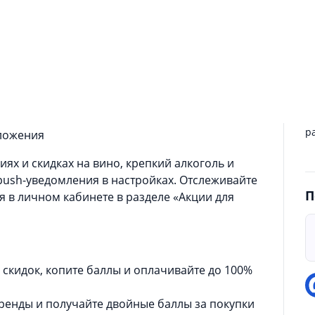
В
п
и
д
алкогольной продукции, продуктов питания.
п
ругих напитков.
П
п
ах:
о
р
дложения
ях и скидках на вино, крепкий алкоголь и
push-уведомления в настройках. Отслеживайте
П
в личном кабинете в разделе «Акции для
скидок, копите баллы и оплачивайте до 100%
енды и получайте двойные баллы за покупки