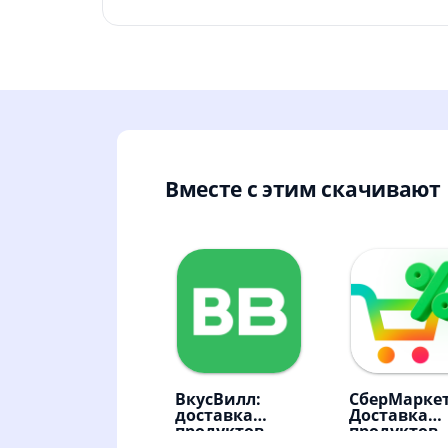
Вместе с этим скачивают
ВкусВилл:
СберМаркет
доставка
Доставка
продуктов
продуктов