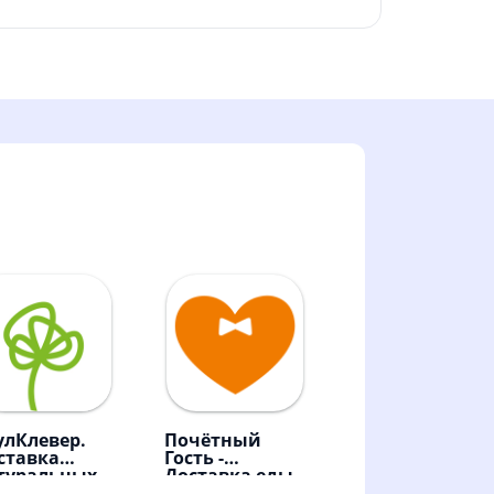
улКлевер.
Почётный
ставка
Гость -
туральных
Доставка еды
одуктов