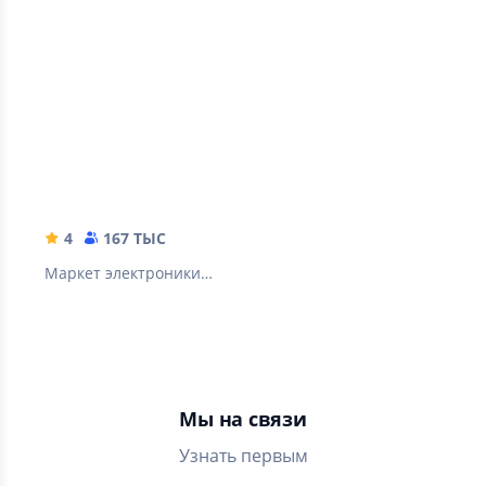
М.Видео - онлайн
маркетплейс
4
167 ТЫС
Маркет электроники и
бытовой техники.
Выгодные покупки
онлайн с доставкой на
дом
Мы на связи
Узнать первым