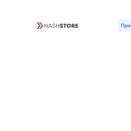
При
Новости 19:
Новости
Абакан и
Воронежа
Хакасия