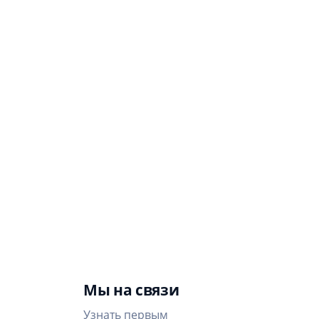
12
4
Местные новости:
Будьте в курсе все
Абакан, Черногорск,
событий
Саяногорск, Усть-
Воронежской
Абаканский, Усть-
области с нашим
Абакан…
новостным
приложением!
Мы на связи
Узнать первым