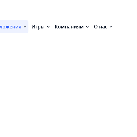
ложения
Игры
Компаниям
О нас
Новости
Новости
Хакасии
Приморья