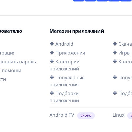
зователю
Магазин приложений
и
Android
Скача
трация
Приложения
Игры
ановить пароль
Категории
Катег
приложений
р помощи
Популярные
Попул
сти
приложения
Подборки
Подбо
приложений
Android TV
Linux
СКОРО