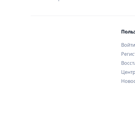
Поль
Войт
Регис
Восст
Цент
Ново