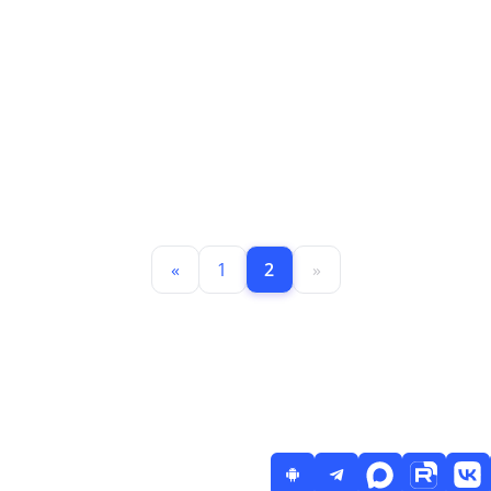
Новости Хакасии:
Новости Приморья
х
Всё о жизни
– ваш
региона в одном
персональный гид
приложении
по событиям
региона!
«
1
2
»