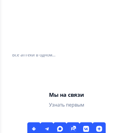
Ютека. Все аптеки
города
4.7
170 ТЫС
Все аптеки в одном
приложении.
Сравнивайте цены и
заказывайте
лекарства дешево
Мы на связи
Узнать первым