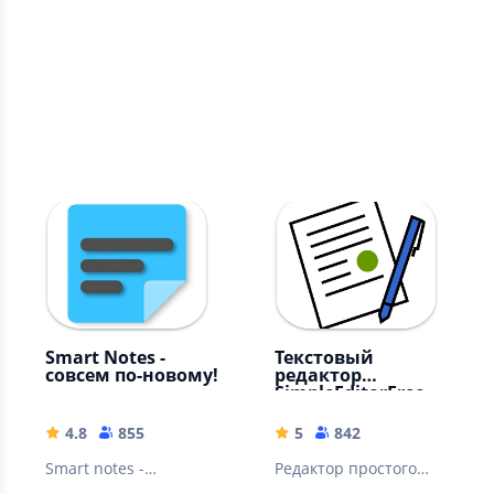
Трендовые
Smart Notes -
Текстовый
совсем по-новому!
редактор
SimpleEditorFree
4.8
855
5
842
Smart notes -
Редактор простого
приложение,
текста (TXT, HTML, XML,