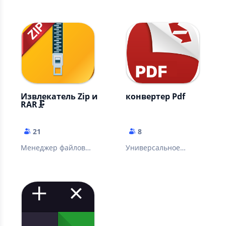
предоставляющее
SVG, LOG ...)
уникальные
возможности и
впечатления
Извлекатель Zip и
конвертер Pdf
RAR🗜️
21
8
Менеджер файлов
Универсальное
Fast Rar Zip для
быстрое приложение
телефонов Android
для конвертации и
редактирования PDF-
файлов